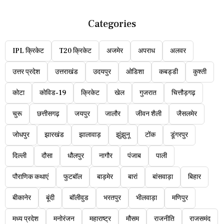
Categories
IPL क्रिकेट
T20 क्रिकेट
अजमेर
अपराध
अलवर
उत्तर प्रदेश
उत्तराखंड
उदयपुर
ओडिशा
कबड्डी
कुश्ती
कोटा
कोविड-19
क्रिकेट
खेल
गुजरात
चित्तौड़गढ़
चुरू
छत्तीसगढ़
जयपुर
जालौर
जीवन शैली
जैसलमेर
जोधपुर
झारखंड
झालावाड़
झुंझुनू
टोंक
डूंगरपुर
दिल्ली
दौसा
धौलपुर
नागौर
पंजाब
पाली
पौराणिक कथाएं
फुटबॉल
बाड़मेर
बारां
बांसवाड़ा
बिहार
बीकानेर
बूंदी
बॉलीवुड
भरतपुर
भीलवाड़ा
मणिपुर
मध्य प्रदेश
मनोरंजन
महाराष्ट्र
मौसम
राजनीति
राजसमंद