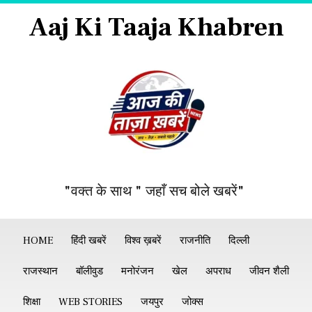
Aaj Ki Taaja Khabren
"वक्त के साथ " जहाँ सच बोले खबरें"
HOME
हिंदी खबरें
विश्व ख़बरें
राजनीति
दिल्ली
राजस्थान
बॉलीवुड
मनोरंजन
खेल
अपराध
जीवन शैली
शिक्षा
WEB STORIES
जयपुर
जोक्स