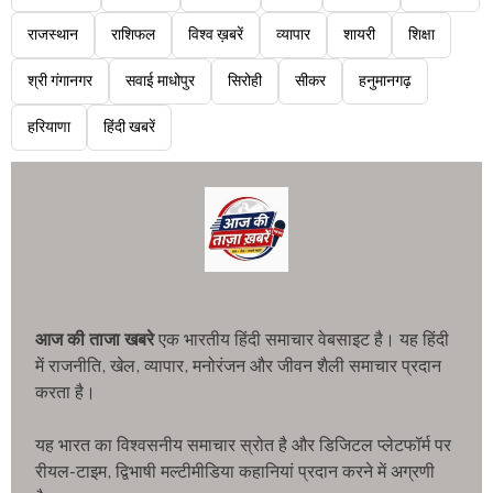
राजस्थान
राशिफल
विश्व ख़बरें
व्यापार
शायरी
शिक्षा
श्री गंगानगर
सवाई माधोपुर
सिरोही
सीकर
हनुमानगढ़
हरियाणा
हिंदी खबरें
आज की ताजा खबरे
एक भारतीय हिंदी समाचार वेबसाइट है। यह हिंदी
में राजनीति, खेल, व्यापार, मनोरंजन और जीवन शैली समाचार प्रदान
करता है।
यह भारत का विश्वसनीय समाचार स्रोत है और डिजिटल प्लेटफॉर्म पर
रीयल-टाइम, द्विभाषी मल्टीमीडिया कहानियां प्रदान करने में अग्रणी