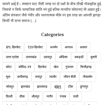
सामने आई है। श्मशान घाट जैसी जगह पर दो पक्षों के बीच तीखी नोकझोंक हुई,
जिससे न सिर्फ सामाजिक शांति भंग हुई बल्कि मानवीय संवेदनाएं भी आहत हुईं।
अंतिम संस्कार जैसे गंभीर और भावनात्मक मौके पर इस तरह का आपसी झगड़ा
किसी भी सभ्य समाज […]
Categories
IPL क्रिकेट
T20 क्रिकेट
अजमेर
अपराध
अलवर
उत्तर प्रदेश
उत्तराखंड
उदयपुर
ओडिशा
कबड्डी
कुश्ती
कोटा
कोविड-19
क्रिकेट
खेल
गुजरात
चित्तौड़गढ़
चुरू
छत्तीसगढ़
जयपुर
जालौर
जीवन शैली
जैसलमेर
जोधपुर
झारखंड
झालावाड़
झुंझुनू
टोंक
डूंगरपुर
दिल्ली
दौसा
धौलपुर
नागौर
पंजाब
पाली