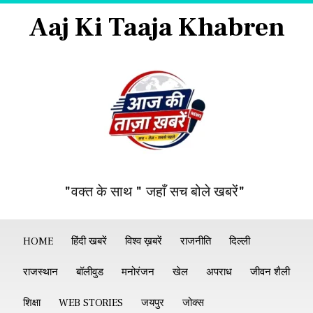
Aaj Ki Taaja Khabren
"वक्त के साथ " जहाँ सच बोले खबरें"
HOME
हिंदी खबरें
विश्व ख़बरें
राजनीति
दिल्ली
राजस्थान
बॉलीवुड
मनोरंजन
खेल
अपराध
जीवन शैली
शिक्षा
WEB STORIES
जयपुर
जोक्स