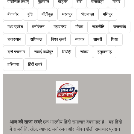
पौराणिक कथाएं
फुटबॉल
बाड़मेर
बारां
बांसवाड़ा
बिहार
बीकानेर
बूंदी
बॉलीवुड
भरतपुर
भीलवाड़ा
मणिपुर
मध्य प्रदेश
मनोरंजन
महाराष्ट्र
मौसम
राजनीति
राजसमंद
राजस्थान
राशिफल
विश्व ख़बरें
व्यापार
शायरी
शिक्षा
श्री गंगानगर
सवाई माधोपुर
सिरोही
सीकर
हनुमानगढ़
हरियाणा
हिंदी खबरें
आज की ताजा खबरे
एक भारतीय हिंदी समाचार वेबसाइट है। यह हिंदी
में राजनीति, खेल, व्यापार, मनोरंजन और जीवन शैली समाचार प्रदान