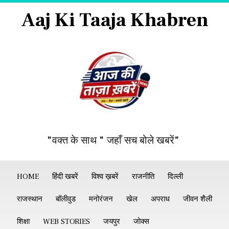
Aaj Ki Taaja Khabren
"वक्त के साथ " जहाँ सच बोले खबरें"
HOME
हिंदी खबरें
विश्व ख़बरें
राजनीति
दिल्ली
राजस्थान
बॉलीवुड
मनोरंजन
खेल
अपराध
जीवन शैली
शिक्षा
WEB STORIES
जयपुर
जोक्स