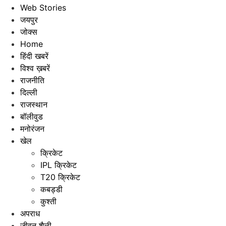
Web Stories
जयपुर
जोक्स
Home
हिंदी खबरें
विश्व ख़बरें
राजनीति
दिल्ली
राजस्थान
बॉलीवुड
मनोरंजन
खेल
क्रिकेट
IPL क्रिकेट
T20 क्रिकेट
कबड्डी
कुश्ती
अपराध
जीवन शैली