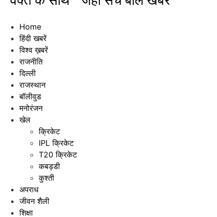
"वक्त के साथ " जहाँ सच बोले खबरें"
Home
हिंदी खबरें
विश्व ख़बरें
राजनीति
दिल्ली
राजस्थान
बॉलीवुड
मनोरंजन
खेल
क्रिकेट
IPL क्रिकेट
T20 क्रिकेट
कबड्डी
कुश्ती
अपराध
जीवन शैली
शिक्षा