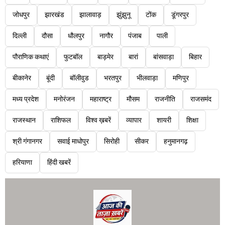
जोधपुर
झारखंड
झालावाड़
झुंझुनू
टोंक
डूंगरपुर
दिल्ली
दौसा
धौलपुर
नागौर
पंजाब
पाली
पौराणिक कथाएं
फुटबॉल
बाड़मेर
बारां
बांसवाड़ा
बिहार
बीकानेर
बूंदी
बॉलीवुड
भरतपुर
भीलवाड़ा
मणिपुर
मध्य प्रदेश
मनोरंजन
महाराष्ट्र
मौसम
राजनीति
राजसमंद
राजस्थान
राशिफल
विश्व ख़बरें
व्यापार
शायरी
शिक्षा
श्री गंगानगर
सवाई माधोपुर
सिरोही
सीकर
हनुमानगढ़
हरियाणा
हिंदी खबरें