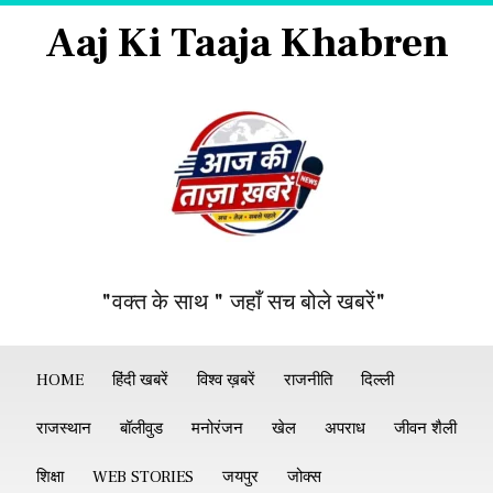
Aaj Ki Taaja Khabren
"वक्त के साथ " जहाँ सच बोले खबरें"
HOME
हिंदी खबरें
विश्व ख़बरें
राजनीति
दिल्ली
राजस्थान
बॉलीवुड
मनोरंजन
खेल
अपराध
जीवन शैली
शिक्षा
WEB STORIES
जयपुर
जोक्स