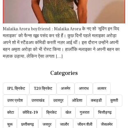
Malaika Arora boyfriend : Malaika Arora के नए शो ‘मूविंग इन विद
मलाइका’ को फैन्स खूब पसंद कर रहे हैं। कुछ दिनों पहले मलाइका अरोड़ा
अपने शो में स्टैंडअप कॉमेडी करती नज़र आई थीं। इस दौरान उन्होंने अपनी
बहन अमृता अरोड़ा को भी रोस्ट किया। हालाँकि मलाइका ने अपनी बहन का
मज़ाक उड़ाया, लेकिन ऐसा लगता […]
Categories
IPL क्रिकेट
T20 क्रिकेट
अजमेर
अपराध
अलवर
उत्तर प्रदेश
उत्तराखंड
उदयपुर
ओडिशा
कबड्डी
कुश्ती
कोटा
कोविड-19
क्रिकेट
खेल
गुजरात
चित्तौड़गढ़
चुरू
छत्तीसगढ़
जयपुर
जालौर
जीवन शैली
जैसलमेर