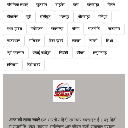
पौराणिक कथाएं
फुटबॉल
बाड़मेर
बारां
बांसवाड़ा
बिहार
बीकानेर
बूंदी
बॉलीवुड
भरतपुर
भीलवाड़ा
मणिपुर
मध्य प्रदेश
मनोरंजन
महाराष्ट्र
मौसम
राजनीति
राजसमंद
राजस्थान
राशिफल
विश्व ख़बरें
व्यापार
शायरी
शिक्षा
श्री गंगानगर
सवाई माधोपुर
सिरोही
सीकर
हनुमानगढ़
हरियाणा
हिंदी खबरें
आज की ताजा खबरे
एक भारतीय हिंदी समाचार वेबसाइट है। यह हिंदी
में राजनीति, खेल, व्यापार, मनोरंजन और जीवन शैली समाचार प्रदान