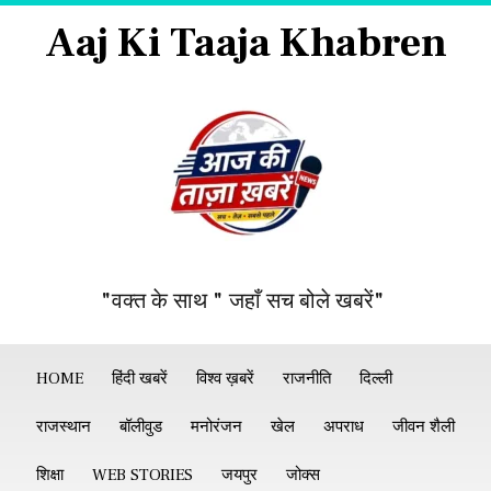
Aaj Ki Taaja Khabren
"वक्त के साथ " जहाँ सच बोले खबरें"
HOME
हिंदी खबरें
विश्व ख़बरें
राजनीति
दिल्ली
राजस्थान
बॉलीवुड
मनोरंजन
खेल
अपराध
जीवन शैली
शिक्षा
WEB STORIES
जयपुर
जोक्स