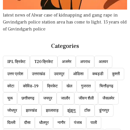
latest news of Alwar case of kidnapping and gang rape in
Govindgarh police station area has come to light. 15 years old
of Govindgarh police
Categories
IPL क्रिकेट
T20 क्रिकेट
अजमेर
अपराध
अलवर
उत्तर प्रदेश
उत्तराखंड
उदयपुर
ओडिशा
कबड्डी
कुश्ती
कोटा
कोविड-19
क्रिकेट
खेल
गुजरात
चित्तौड़गढ़
चुरू
छत्तीसगढ़
जयपुर
जालौर
जीवन शैली
जैसलमेर
जोधपुर
झारखंड
झालावाड़
झुंझुनू
टोंक
डूंगरपुर
दिल्ली
दौसा
धौलपुर
नागौर
पंजाब
पाली