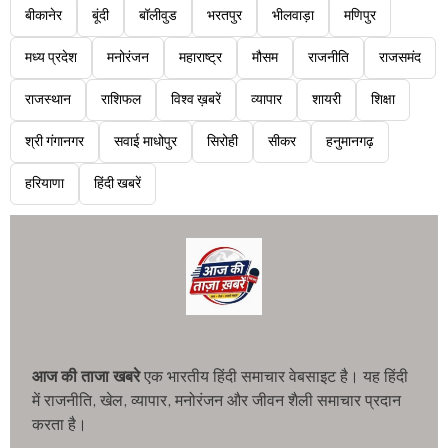
बीकानेर
बूंदी
बॉलीवुड
भरतपुर
भीलवाड़ा
मणिपुर
मध्य प्रदेश
मनोरंजन
महाराष्ट्र
मौसम
राजनीति
राजसमंद
राजस्थान
राशिफल
विश्व ख़बरें
व्यापार
शायरी
शिक्षा
श्री गंगानगर
सवाई माधोपुर
सिरोही
सीकर
हनुमानगढ़
हरियाणा
हिंदी खबरें
आज की ताजा खबरे
एक भारतीय हिंदी समाचार वेबसाइट है। यह हिंदी
में राजनीति, खेल, व्यापार, मनोरंजन और जीवन शैली समाचार प्रदान
करता है।