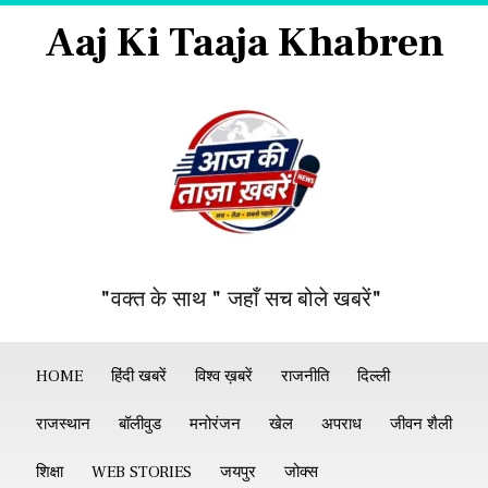
Aaj Ki Taaja Khabren
"वक्त के साथ " जहाँ सच बोले खबरें"
HOME
हिंदी खबरें
विश्व ख़बरें
राजनीति
दिल्ली
राजस्थान
बॉलीवुड
मनोरंजन
खेल
अपराध
जीवन शैली
शिक्षा
WEB STORIES
जयपुर
जोक्स