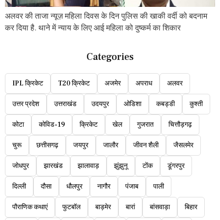
अलवर की ताजा न्यूज़ महिला दिवस के दिन पुलिस की खाकी वर्दी को बदनाम
कर दिया है. थाने में न्याय के लिए आई महिला को दुष्कर्म का शिकार
Categories
IPL क्रिकेट
T20 क्रिकेट
अजमेर
अपराध
अलवर
उत्तर प्रदेश
उत्तराखंड
उदयपुर
ओडिशा
कबड्डी
कुश्ती
कोटा
कोविड-19
क्रिकेट
खेल
गुजरात
चित्तौड़गढ़
चुरू
छत्तीसगढ़
जयपुर
जालौर
जीवन शैली
जैसलमेर
जोधपुर
झारखंड
झालावाड़
झुंझुनू
टोंक
डूंगरपुर
दिल्ली
दौसा
धौलपुर
नागौर
पंजाब
पाली
पौराणिक कथाएं
फुटबॉल
बाड़मेर
बारां
बांसवाड़ा
बिहार