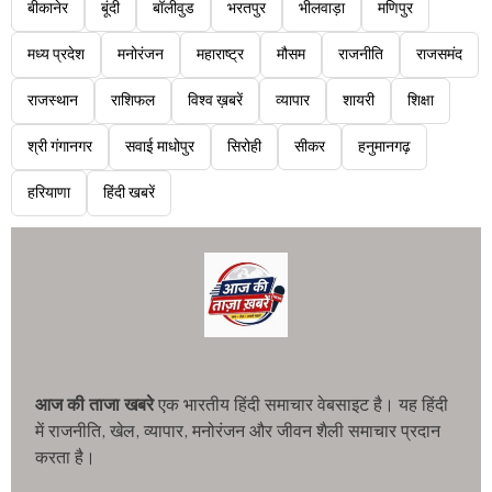
बीकानेर
बूंदी
बॉलीवुड
भरतपुर
भीलवाड़ा
मणिपुर
मध्य प्रदेश
मनोरंजन
महाराष्ट्र
मौसम
राजनीति
राजसमंद
राजस्थान
राशिफल
विश्व ख़बरें
व्यापार
शायरी
शिक्षा
श्री गंगानगर
सवाई माधोपुर
सिरोही
सीकर
हनुमानगढ़
हरियाणा
हिंदी खबरें
आज की ताजा खबरे
एक भारतीय हिंदी समाचार वेबसाइट है। यह हिंदी
में राजनीति, खेल, व्यापार, मनोरंजन और जीवन शैली समाचार प्रदान
करता है।