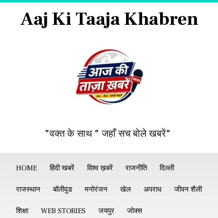
Aaj Ki Taaja Khabren
"वक्त के साथ " जहाँ सच बोले खबरें"
HOME
हिंदी खबरें
विश्व ख़बरें
राजनीति
दिल्ली
राजस्थान
बॉलीवुड
मनोरंजन
खेल
अपराध
जीवन शैली
शिक्षा
WEB STORIES
जयपुर
जोक्स