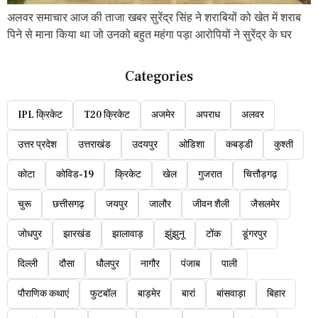
अलवर समाचार आज की ताजा खबर सुरेंद्र सिंह ने शराबियों को खेत में शराब
पिने से माना किया था जो उनको बहुत महंगा पड़ा आरोपियों ने सुरेंद्र के घर
Categories
IPL क्रिकेट
T20 क्रिकेट
अजमेर
अपराध
अलवर
उत्तर प्रदेश
उत्तराखंड
उदयपुर
ओडिशा
कबड्डी
कुश्ती
कोटा
कोविड-19
क्रिकेट
खेल
गुजरात
चित्तौड़गढ़
चुरू
छत्तीसगढ़
जयपुर
जालौर
जीवन शैली
जैसलमेर
जोधपुर
झारखंड
झालावाड़
झुंझुनू
टोंक
डूंगरपुर
दिल्ली
दौसा
धौलपुर
नागौर
पंजाब
पाली
पौराणिक कथाएं
फुटबॉल
बाड़मेर
बारां
बांसवाड़ा
बिहार