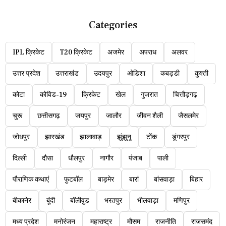
Categories
IPL क्रिकेट
T20 क्रिकेट
अजमेर
अपराध
अलवर
उत्तर प्रदेश
उत्तराखंड
उदयपुर
ओडिशा
कबड्डी
कुश्ती
कोटा
कोविड-19
क्रिकेट
खेल
गुजरात
चित्तौड़गढ़
चुरू
छत्तीसगढ़
जयपुर
जालौर
जीवन शैली
जैसलमेर
जोधपुर
झारखंड
झालावाड़
झुंझुनू
टोंक
डूंगरपुर
दिल्ली
दौसा
धौलपुर
नागौर
पंजाब
पाली
पौराणिक कथाएं
फुटबॉल
बाड़मेर
बारां
बांसवाड़ा
बिहार
बीकानेर
बूंदी
बॉलीवुड
भरतपुर
भीलवाड़ा
मणिपुर
मध्य प्रदेश
मनोरंजन
महाराष्ट्र
मौसम
राजनीति
राजसमंद