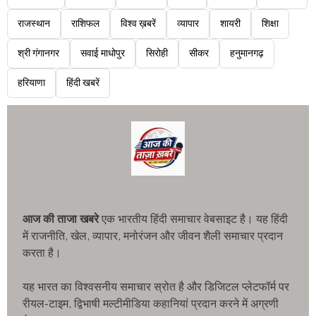
राजस्थान
राशिफल
विश्व ख़बरें
व्यापार
शायरी
शिक्षा
श्री गंगानगर
सवाई माधोपुर
सिरोही
सीकर
हनुमानगढ़
हरियाणा
हिंदी खबरें
आज की ताजा खबरे
एक भारतीय हिंदी समाचार वेबसाइट है। यह हिंदी
में राजनीति, खेल, व्यापार, मनोरंजन और जीवन शैली समाचार प्रदान
करता है।
यह भारत का विश्वसनीय समाचार स्रोत है और डिजिटल प्लेटफॉर्म पर
रीयल-टाइम, द्विभाषी मल्टीमीडिया कहानियां प्रदान करने में अग्रणी