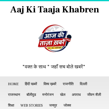
Aaj Ki Taaja Khabren
"वक्त के साथ " जहाँ सच बोले खबरें"
HOME
हिंदी खबरें
विश्व ख़बरें
राजनीति
दिल्ली
राजस्थान
बॉलीवुड
मनोरंजन
खेल
अपराध
जीवन शैली
शिक्षा
WEB STORIES
जयपुर
जोक्स