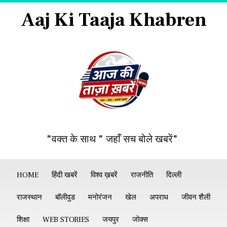
Aaj Ki Taaja Khabren
"वक्त के साथ " जहाँ सच बोले खबरें"
HOME
हिंदी खबरें
विश्व ख़बरें
राजनीति
दिल्ली
राजस्थान
बॉलीवुड
मनोरंजन
खेल
अपराध
जीवन शैली
शिक्षा
WEB STORIES
जयपुर
जोक्स