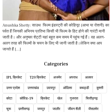
Anushka Shetty: साउथ फिल्म इंडस्ट्री की कोहिनूर (आभा या रोशनी) का
पर्वत हैं जिनकी अभिनय प्रतिभा किसी भी फिल्म के हिट होने की गारंटी मानी
जाती है। और अनुष्का शेट्टी यहां बहुत कम समय में पहुंच गई हैं। वह अलग-
अलग तरह की फिल्मों के चयन के लिए भी जानी जाती है।लेकिन क्या आप
जानते हैं […]
Categories
IPL क्रिकेट
T20 क्रिकेट
अजमेर
अपराध
अलवर
उत्तर प्रदेश
उत्तराखंड
उदयपुर
ओडिशा
कबड्डी
कुश्ती
कोटा
कोविड-19
क्रिकेट
खेल
गुजरात
चित्तौड़गढ़
चुरू
छत्तीसगढ़
जयपुर
जालौर
जीवन शैली
जैसलमेर