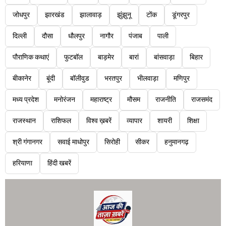
जोधपुर
झारखंड
झालावाड़
झुंझुनू
टोंक
डूंगरपुर
दिल्ली
दौसा
धौलपुर
नागौर
पंजाब
पाली
पौराणिक कथाएं
फुटबॉल
बाड़मेर
बारां
बांसवाड़ा
बिहार
बीकानेर
बूंदी
बॉलीवुड
भरतपुर
भीलवाड़ा
मणिपुर
मध्य प्रदेश
मनोरंजन
महाराष्ट्र
मौसम
राजनीति
राजसमंद
राजस्थान
राशिफल
विश्व ख़बरें
व्यापार
शायरी
शिक्षा
श्री गंगानगर
सवाई माधोपुर
सिरोही
सीकर
हनुमानगढ़
हरियाणा
हिंदी खबरें