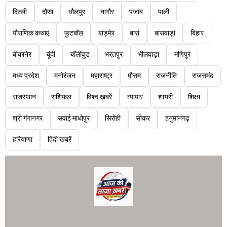
दिल्ली
दौसा
धौलपुर
नागौर
पंजाब
पाली
पौराणिक कथाएं
फुटबॉल
बाड़मेर
बारां
बांसवाड़ा
बिहार
बीकानेर
बूंदी
बॉलीवुड
भरतपुर
भीलवाड़ा
मणिपुर
मध्य प्रदेश
मनोरंजन
महाराष्ट्र
मौसम
राजनीति
राजसमंद
राजस्थान
राशिफल
विश्व ख़बरें
व्यापार
शायरी
शिक्षा
श्री गंगानगर
सवाई माधोपुर
सिरोही
सीकर
हनुमानगढ़
हरियाणा
हिंदी खबरें