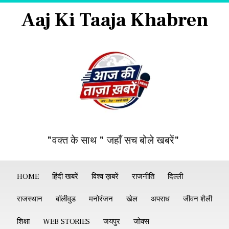
Aaj Ki Taaja Khabren
"वक्त के साथ " जहाँ सच बोले खबरें"
HOME
हिंदी खबरें
विश्व ख़बरें
राजनीति
दिल्ली
राजस्थान
बॉलीवुड
मनोरंजन
खेल
अपराध
जीवन शैली
शिक्षा
WEB STORIES
जयपुर
जोक्स