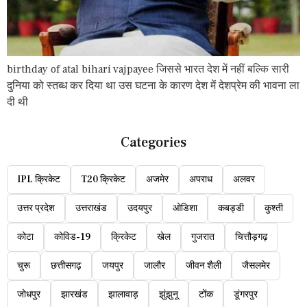
birthday of atal bihari vajpayee जिससे भारत देश में नहीं बल्कि सारी
दुनिया को स्तब्ध कर दिया था उस घटना के कारण देश में देशप्रेम की भावना ला
दी थी
Categories
IPL क्रिकेट
T20 क्रिकेट
अजमेर
अपराध
अलवर
उत्तर प्रदेश
उत्तराखंड
उदयपुर
ओडिशा
कबड्डी
कुश्ती
कोटा
कोविड-19
क्रिकेट
खेल
गुजरात
चित्तौड़गढ़
चुरू
छत्तीसगढ़
जयपुर
जालौर
जीवन शैली
जैसलमेर
जोधपुर
झारखंड
झालावाड़
झुंझुनू
टोंक
डूंगरपुर