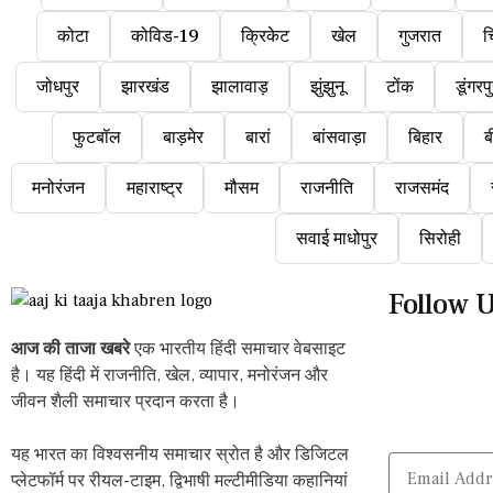
कोटा
कोविड-19
क्रिकेट
खेल
गुजरात
च
जोधपुर
झारखंड
झालावाड़
झुंझुनू
टोंक
डूंगरप
फुटबॉल
बाड़मेर
बारां
बांसवाड़ा
बिहार
ब
मनोरंजन
महाराष्ट्र
मौसम
राजनीति
राजसमंद
सवाई माधोपुर
सिरोही
Follow 
आज की ताजा खबरे
एक भारतीय हिंदी समाचार वेबसाइट
है। यह हिंदी में राजनीति, खेल, व्यापार, मनोरंजन और
जीवन शैली समाचार प्रदान करता है।
यह भारत का विश्वसनीय समाचार स्रोत है और डिजिटल
प्लेटफॉर्म पर रीयल-टाइम, द्विभाषी मल्टीमीडिया कहानियां