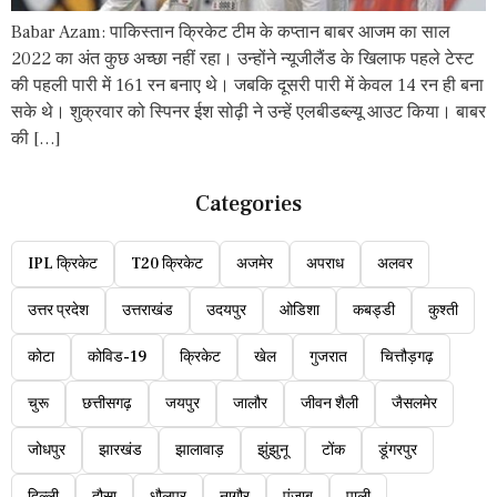
Babar Azam: पाकिस्तान क्रिकेट टीम के कप्तान बाबर आजम का साल
2022 का अंत कुछ अच्छा नहीं रहा। उन्होंने न्यूजीलैंड के खिलाफ पहले टेस्ट
की पहली पारी में 161 रन बनाए थे। जबकि दूसरी पारी में केवल 14 रन ही बना
सके थे। शुक्रवार को स्पिनर ईश सोढ़ी ने उन्हें एलबीडब्ल्यू आउट किया। बाबर
की […]
Categories
IPL क्रिकेट
T20 क्रिकेट
अजमेर
अपराध
अलवर
उत्तर प्रदेश
उत्तराखंड
उदयपुर
ओडिशा
कबड्डी
कुश्ती
कोटा
कोविड-19
क्रिकेट
खेल
गुजरात
चित्तौड़गढ़
चुरू
छत्तीसगढ़
जयपुर
जालौर
जीवन शैली
जैसलमेर
जोधपुर
झारखंड
झालावाड़
झुंझुनू
टोंक
डूंगरपुर