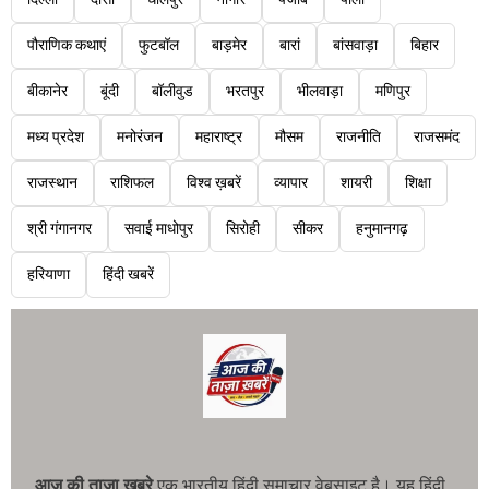
दिल्ली
दौसा
धौलपुर
नागौर
पंजाब
पाली
पौराणिक कथाएं
फुटबॉल
बाड़मेर
बारां
बांसवाड़ा
बिहार
बीकानेर
बूंदी
बॉलीवुड
भरतपुर
भीलवाड़ा
मणिपुर
मध्य प्रदेश
मनोरंजन
महाराष्ट्र
मौसम
राजनीति
राजसमंद
राजस्थान
राशिफल
विश्व ख़बरें
व्यापार
शायरी
शिक्षा
श्री गंगानगर
सवाई माधोपुर
सिरोही
सीकर
हनुमानगढ़
हरियाणा
हिंदी खबरें
आज की ताजा खबरे
एक भारतीय हिंदी समाचार वेबसाइट है। यह हिंदी