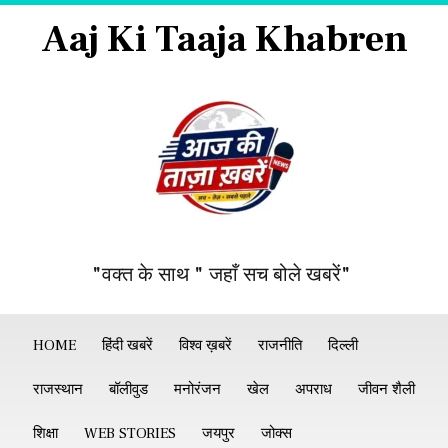
Aaj Ki Taaja Khabren
"वक्त के साथ " जहाँ सच बोले खबरें"
HOME
हिंदी खबरें
विश्व ख़बरें
राजनीति
दिल्ली
राजस्थान
बॉलीवुड
मनोरंजन
खेल
अपराध
जीवन शैली
शिक्षा
WEB STORIES
जयपुर
जोक्स