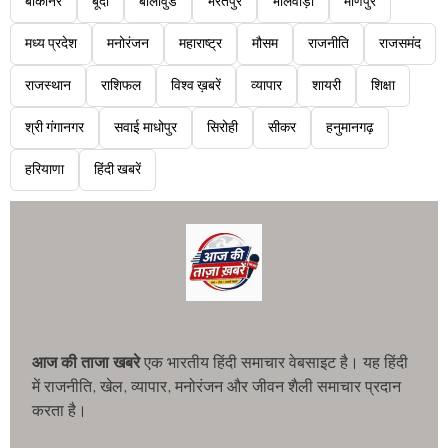
बीकानेर
बूंदी
बॉलीवुड
भरतपुर
भीलवाड़ा
मणिपुर
मध्य प्रदेश
मनोरंजन
महाराष्ट्र
मौसम
राजनीति
राजसमंद
राजस्थान
राशिफल
विश्व ख़बरें
व्यापार
शायरी
शिक्षा
श्री गंगानगर
सवाई माधोपुर
सिरोही
सीकर
हनुमानगढ़
हरियाणा
हिंदी खबरें
आज की ताजा खबरे
एक भारतीय हिंदी समाचार वेबसाइट है। यह हिंदी
में राजनीति, खेल, व्यापार, मनोरंजन और जीवन शैली समाचार प्रदान
करता है।