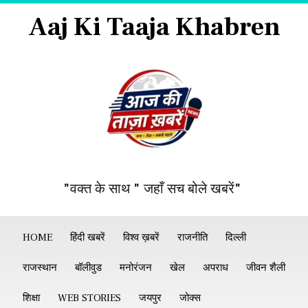
Aaj Ki Taaja Khabren
"वक्त के साथ " जहाँ सच बोले खबरें"
HOME
हिंदी खबरें
विश्व ख़बरें
राजनीति
दिल्ली
राजस्थान
बॉलीवुड
मनोरंजन
खेल
अपराध
जीवन शैली
शिक्षा
WEB STORIES
जयपुर
जोक्स