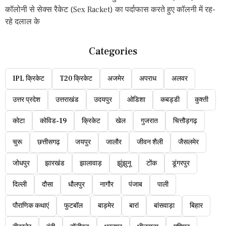
कॉलोनी से सेक्स रैकेट (Sex Racket) का पर्दाफास करते हुए कॉलनी में रह-
रहे दलाल के
Categories
IPL क्रिकेट
T20 क्रिकेट
अजमेर
अपराध
अलवर
उत्तर प्रदेश
उत्तराखंड
उदयपुर
ओडिशा
कबड्डी
कुश्ती
कोटा
कोविड-19
क्रिकेट
खेल
गुजरात
चित्तौड़गढ़
चुरू
छत्तीसगढ़
जयपुर
जालौर
जीवन शैली
जैसलमेर
जोधपुर
झारखंड
झालावाड़
झुंझुनू
टोंक
डूंगरपुर
दिल्ली
दौसा
धौलपुर
नागौर
पंजाब
पाली
पौराणिक कथाएं
फुटबॉल
बाड़मेर
बारां
बांसवाड़ा
बिहार