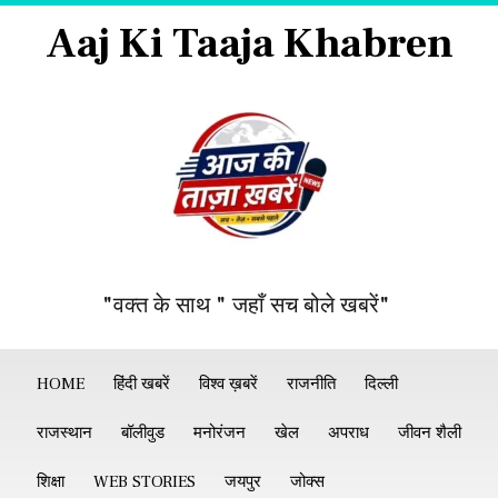
Aaj Ki Taaja Khabren
"वक्त के साथ " जहाँ सच बोले खबरें"
HOME
हिंदी खबरें
विश्व ख़बरें
राजनीति
दिल्ली
राजस्थान
बॉलीवुड
मनोरंजन
खेल
अपराध
जीवन शैली
शिक्षा
WEB STORIES
जयपुर
जोक्स