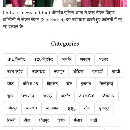
bhilwara news in hindi भीमगंज पुलिस थाना ने कल नेहरू विहार
कॉलोनी से सेक्स रैकेट (Sex Racket) का पर्दाफास करते हुए कॉलनी में रह-
रहे दलाल के
Categories
IPL क्रिकेट
T20 क्रिकेट
अजमेर
अपराध
अलवर
उत्तर प्रदेश
उत्तराखंड
उदयपुर
ओडिशा
कबड्डी
कुश्ती
कोटा
कोविड-19
क्रिकेट
खेल
गुजरात
चित्तौड़गढ़
चुरू
छत्तीसगढ़
जयपुर
जालौर
जीवन शैली
जैसलमेर
जोधपुर
झारखंड
झालावाड़
झुंझुनू
टोंक
डूंगरपुर
दिल्ली
दौसा
धौलपुर
नागौर
पंजाब
पाली