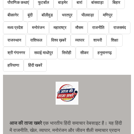
पौराणिक कथाएं
फुटबॉल
बाड़मेर
बारां
बांसवाड़ा
बिहार
बीकानेर
बूंदी
बॉलीवुड
भरतपुर
भीलवाड़ा
मणिपुर
मध्य प्रदेश
मनोरंजन
महाराष्ट्र
मौसम
राजनीति
राजसमंद
राजस्थान
राशिफल
विश्व ख़बरें
व्यापार
शायरी
शिक्षा
श्री गंगानगर
सवाई माधोपुर
सिरोही
सीकर
हनुमानगढ़
हरियाणा
हिंदी खबरें
आज की ताजा खबरे
एक भारतीय हिंदी समाचार वेबसाइट है। यह हिंदी
में राजनीति, खेल, व्यापार, मनोरंजन और जीवन शैली समाचार प्रदान