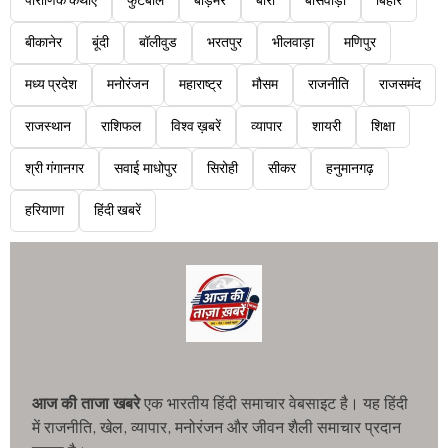
पौराणिक कथाएं
फुटबॉल
बाड़मेर
बारां
बांसवाड़ा
बिहार
बीकानेर
बूंदी
बॉलीवुड
भरतपुर
भीलवाड़ा
मणिपुर
मध्य प्रदेश
मनोरंजन
महाराष्ट्र
मौसम
राजनीति
राजसमंद
राजस्थान
राशिफल
विश्व ख़बरें
व्यापार
शायरी
शिक्षा
श्री गंगानगर
सवाई माधोपुर
सिरोही
सीकर
हनुमानगढ़
हरियाणा
हिंदी खबरें
आज की ताजा खबरे
एक भारतीय हिंदी समाचार वेबसाइट है। यह हिंदी
में राजनीति, खेल, व्यापार, मनोरंजन और जीवन शैली समाचार प्रदान