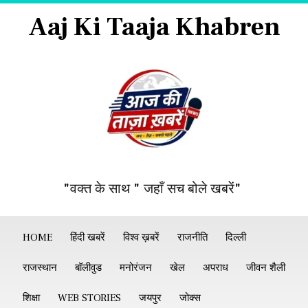
Aaj Ki Taaja Khabren
"वक्त के साथ " जहाँ सच बोले खबरें"
HOME
हिंदी खबरें
विश्व ख़बरें
राजनीति
दिल्ली
राजस्थान
बॉलीवुड
मनोरंजन
खेल
अपराध
जीवन शैली
शिक्षा
WEB STORIES
जयपुर
जोक्स