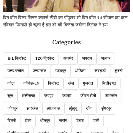
बिग बॉस विनर लिस्ट कलर्स टीवी का पॉपुलर शो बिग बॉस 14 सीजन का कल
रविवार फिनाले हो चूका है इस शो की विजेता रुबीना दिलैक ने इस
Categories
IPL क्रिकेट
T20 क्रिकेट
अजमेर
अपराध
अलवर
उत्तर प्रदेश
उत्तराखंड
उदयपुर
ओडिशा
कबड्डी
कुश्ती
कोटा
कोविड-19
क्रिकेट
खेल
गुजरात
चित्तौड़गढ़
चुरू
छत्तीसगढ़
जयपुर
जालौर
जीवन शैली
जैसलमेर
जोधपुर
झारखंड
झालावाड़
झुंझुनू
टोंक
डूंगरपुर
दिल्ली
दौसा
धौलपुर
नागौर
पंजाब
पाली