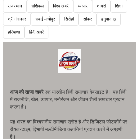
राजस्थान
राशिफल
विश्व ख़बरें
व्यापार
शायरी
शिक्षा
श्री गंगानगर
सवाई माधोपुर
सिरोही
सीकर
हनुमानगढ़
हरियाणा
हिंदी खबरें
आज की ताजा खबरे
एक भारतीय हिंदी समाचार वेबसाइट है। यह हिंदी
में राजनीति, खेल, व्यापार, मनोरंजन और जीवन शैली समाचार प्रदान
करता है।
यह भारत का विश्वसनीय समाचार स्रोत है और डिजिटल प्लेटफॉर्म पर
रीयल-टाइम, द्विभाषी मल्टीमीडिया कहानियां प्रदान करने में अग्रणी
है।