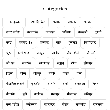
Categories
IPL क्रिकेट
T20 क्रिकेट
अजमेर
अपराध
अलवर
उत्तर प्रदेश
उत्तराखंड
उदयपुर
ओडिशा
कबड्डी
कुश्ती
कोटा
कोविड-19
क्रिकेट
खेल
गुजरात
चित्तौड़गढ़
चुरू
छत्तीसगढ़
जयपुर
जालौर
जीवन शैली
जैसलमेर
जोधपुर
झारखंड
झालावाड़
झुंझुनू
टोंक
डूंगरपुर
दिल्ली
दौसा
धौलपुर
नागौर
पंजाब
पाली
पौराणिक कथाएं
फुटबॉल
बाड़मेर
बारां
बांसवाड़ा
बिहार
बीकानेर
बूंदी
बॉलीवुड
भरतपुर
भीलवाड़ा
मणिपुर
मध्य प्रदेश
मनोरंजन
महाराष्ट्र
मौसम
राजनीति
राजसमंद