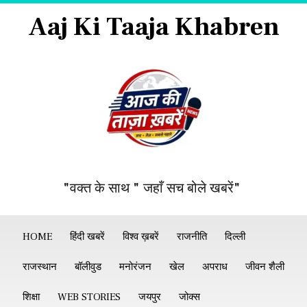
Aaj Ki Taaja Khabren
"वक्त के साथ " जहाँ सच बोले खबरें"
HOME
हिंदी खबरें
विश्व ख़बरें
राजनीति
दिल्ली
राजस्थान
बॉलीवुड
मनोरंजन
खेल
अपराध
जीवन शैली
शिक्षा
WEB STORIES
जयपुर
जोक्स