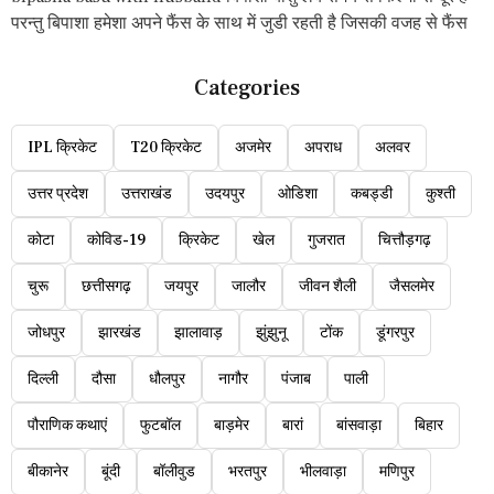
परन्तु बिपाशा हमेशा अपने फैंस के साथ में जुडी रहती है जिसकी वजह से फैंस
Categories
IPL क्रिकेट
T20 क्रिकेट
अजमेर
अपराध
अलवर
उत्तर प्रदेश
उत्तराखंड
उदयपुर
ओडिशा
कबड्डी
कुश्ती
कोटा
कोविड-19
क्रिकेट
खेल
गुजरात
चित्तौड़गढ़
चुरू
छत्तीसगढ़
जयपुर
जालौर
जीवन शैली
जैसलमेर
जोधपुर
झारखंड
झालावाड़
झुंझुनू
टोंक
डूंगरपुर
दिल्ली
दौसा
धौलपुर
नागौर
पंजाब
पाली
पौराणिक कथाएं
फुटबॉल
बाड़मेर
बारां
बांसवाड़ा
बिहार
बीकानेर
बूंदी
बॉलीवुड
भरतपुर
भीलवाड़ा
मणिपुर