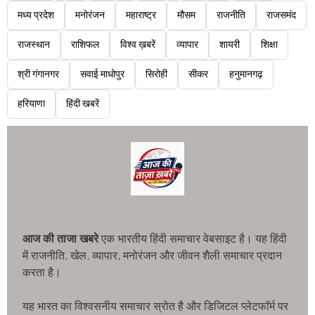
मध्य प्रदेश
मनोरंजन
महाराष्ट्र
मौसम
राजनीति
राजसमंद
राजस्थान
राशिफल
विश्व ख़बरें
व्यापार
शायरी
शिक्षा
श्री गंगानगर
सवाई माधोपुर
सिरोही
सीकर
हनुमानगढ़
हरियाणा
हिंदी खबरें
आज की ताजा खबरे
एक भारतीय हिंदी समाचार वेबसाइट है। यह हिंदी
में राजनीति, खेल, व्यापार, मनोरंजन और जीवन शैली समाचार प्रदान
करता है।
यह भारत का विश्वसनीय समाचार स्रोत है और डिजिटल प्लेटफॉर्म पर