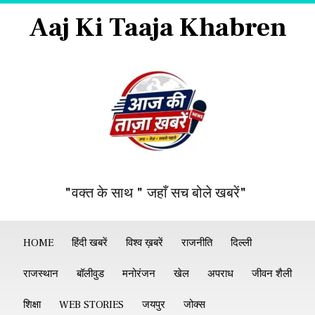
Aaj Ki Taaja Khabren
"वक्त के साथ " जहाँ सच बोले खबरें"
HOME
हिंदी खबरें
विश्व ख़बरें
राजनीति
दिल्ली
राजस्थान
बॉलीवुड
मनोरंजन
खेल
अपराध
जीवन शैली
शिक्षा
WEB STORIES
जयपुर
जोक्स