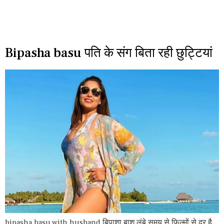
Bipasha basu पति के संग बिता रही छुट्टियां
bipasha basu with husband बिपाशा बाशु लंबे समय से फिल्मों से दूर है