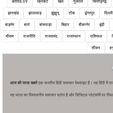
कोविड-19
क्रिकेट
खेल
गुजरात
चित्तौड़गढ़
झारखंड
झालावाड़
झुंझुनू
टोंक
डूंगरपुर
दिल्ली
बाड़मेर
बारां
बांसवाड़ा
बिहार
बीकानेर
बूंदी
मौसम
राजनीति
राजसमंद
राजस्थान
राशिफल
व
सीकर
हन
आज की ताजा खबरे
एक भारतीय हिंदी समाचार वेबसाइट है। यह हिंदी में 
यह भारत का विश्वसनीय समाचार स्रोत है और डिजिटल प्लेटफॉर्म पर रीयल-टा