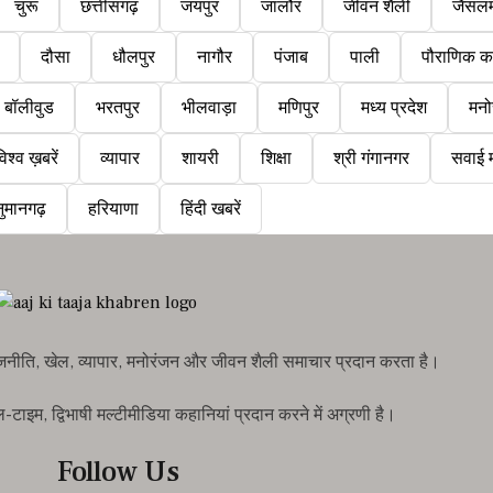
चुरू
छत्तीसगढ़
जयपुर
जालौर
जीवन शैली
जैसलम
दौसा
धौलपुर
नागौर
पंजाब
पाली
पौराणिक क
बॉलीवुड
भरतपुर
भीलवाड़ा
मणिपुर
मध्य प्रदेश
मनो
िश्व ख़बरें
व्यापार
शायरी
शिक्षा
श्री गंगानगर
सवाई म
ुमानगढ़
हरियाणा
हिंदी खबरें
राजनीति, खेल, व्यापार, मनोरंजन और जीवन शैली समाचार प्रदान करता है।
इम, द्विभाषी मल्टीमीडिया कहानियां प्रदान करने में अग्रणी है।
Follow Us