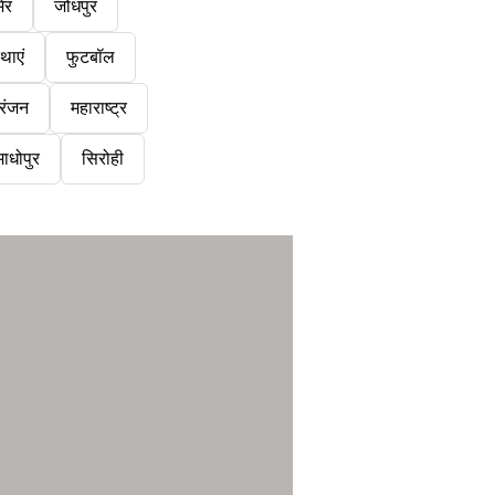
ेर
जोधपुर
थाएं
फुटबॉल
रंजन
महाराष्ट्र
ाधोपुर
सिरोही