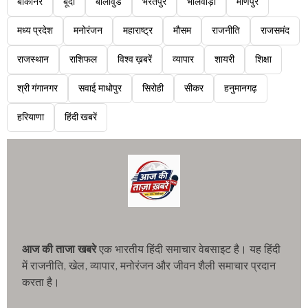
बीकानेर
बूंदी
बॉलीवुड
भरतपुर
भीलवाड़ा
मणिपुर
मध्य प्रदेश
मनोरंजन
महाराष्ट्र
मौसम
राजनीति
राजसमंद
राजस्थान
राशिफल
विश्व ख़बरें
व्यापार
शायरी
शिक्षा
श्री गंगानगर
सवाई माधोपुर
सिरोही
सीकर
हनुमानगढ़
हरियाणा
हिंदी खबरें
आज की ताजा खबरे
एक भारतीय हिंदी समाचार वेबसाइट है। यह हिंदी
में राजनीति, खेल, व्यापार, मनोरंजन और जीवन शैली समाचार प्रदान
करता है।