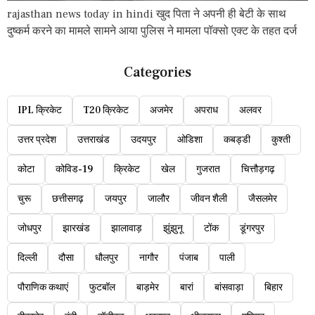
rajasthan news today in hindi खुद पिता ने अपनी ही बेटी के साथ
दुष्कर्म करने का मामले सामने आया पुलिस ने मामला पॉक्सो एक्ट के तहत दर्ज
Categories
IPL क्रिकेट
T20 क्रिकेट
अजमेर
अपराध
अलवर
उत्तर प्रदेश
उत्तराखंड
उदयपुर
ओडिशा
कबड्डी
कुश्ती
कोटा
कोविड-19
क्रिकेट
खेल
गुजरात
चित्तौड़गढ़
चुरू
छत्तीसगढ़
जयपुर
जालौर
जीवन शैली
जैसलमेर
जोधपुर
झारखंड
झालावाड़
झुंझुनू
टोंक
डूंगरपुर
दिल्ली
दौसा
धौलपुर
नागौर
पंजाब
पाली
पौराणिक कथाएं
फुटबॉल
बाड़मेर
बारां
बांसवाड़ा
बिहार