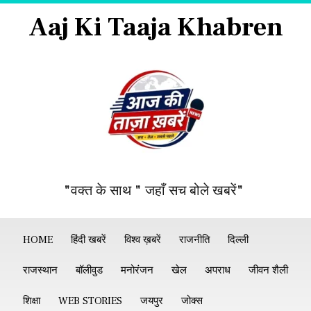
Aaj Ki Taaja Khabren
"वक्त के साथ " जहाँ सच बोले खबरें"
HOME
हिंदी खबरें
विश्व ख़बरें
राजनीति
दिल्ली
राजस्थान
बॉलीवुड
मनोरंजन
खेल
अपराध
जीवन शैली
शिक्षा
WEB STORIES
जयपुर
जोक्स