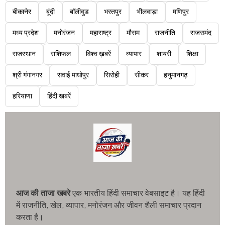
बीकानेर
बूंदी
बॉलीवुड
भरतपुर
भीलवाड़ा
मणिपुर
मध्य प्रदेश
मनोरंजन
महाराष्ट्र
मौसम
राजनीति
राजसमंद
राजस्थान
राशिफल
विश्व ख़बरें
व्यापार
शायरी
शिक्षा
श्री गंगानगर
सवाई माधोपुर
सिरोही
सीकर
हनुमानगढ़
हरियाणा
हिंदी खबरें
आज की ताजा खबरे
एक भारतीय हिंदी समाचार वेबसाइट है। यह हिंदी
में राजनीति, खेल, व्यापार, मनोरंजन और जीवन शैली समाचार प्रदान
करता है।