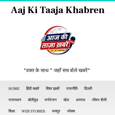
Aaj Ki Taaja Khabren
"वक्त के साथ " जहाँ सच बोले खबरें"
HOME
हिंदी खबरें
विश्व ख़बरें
राजनीति
दिल्ली
राजस्थान
बॉलीवुड
मनोरंजन
खेल
अपराध
जीवन शैली
शिक्षा
WEB STORIES
जयपुर
जोक्स