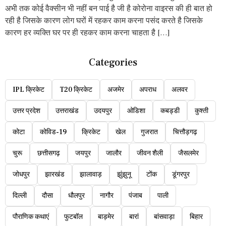
अभी तक कोई वैक्सीन भी नहीं बन पाई है जी है कोरोना वाइरस की ही बात हो
रही है जिसके कारण लोग घरों में रहकर काम करना पसंद करते है जिसके
कारण हर व्यक्ति घर पर ही रहकर काम करना चाहता है […]
Categories
IPL क्रिकेट
T20 क्रिकेट
अजमेर
अपराध
अलवर
उत्तर प्रदेश
उत्तराखंड
उदयपुर
ओडिशा
कबड्डी
कुश्ती
कोटा
कोविड-19
क्रिकेट
खेल
गुजरात
चित्तौड़गढ़
चुरू
छत्तीसगढ़
जयपुर
जालौर
जीवन शैली
जैसलमेर
जोधपुर
झारखंड
झालावाड़
झुंझुनू
टोंक
डूंगरपुर
दिल्ली
दौसा
धौलपुर
नागौर
पंजाब
पाली
पौराणिक कथाएं
फुटबॉल
बाड़मेर
बारां
बांसवाड़ा
बिहार