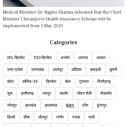
Medical Minister Dr. Raghu Sharma informed that the Chief
Minister Chiranjeevi Health Insurance Scheme will be
implemented from 1 May 2021
Categories
IPL क्रिकेट
T20 क्रिकेट
अजमेर
अपराध
अलवर
उत्तर प्रदेश
उत्तराखंड
उदयपुर
ओडिशा
कबड्डी
कुश्ती
कोटा
कोविड-19
क्रिकेट
खेल
गुजरात
चित्तौड़गढ़
चुरू
छत्तीसगढ़
जयपुर
जालौर
जीवन शैली
जैसलमेर
जोधपुर
झारखंड
झालावाड़
झुंझुनू
टोंक
डूंगरपुर
दिल्ली
दौसा
धौलपुर
नागौर
पंजाब
पाली