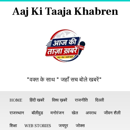
Aaj Ki Taaja Khabren
"वक्त के साथ " जहाँ सच बोले खबरें"
HOME
हिंदी खबरें
विश्व ख़बरें
राजनीति
दिल्ली
राजस्थान
बॉलीवुड
मनोरंजन
खेल
अपराध
जीवन शैली
शिक्षा
WEB STORIES
जयपुर
जोक्स