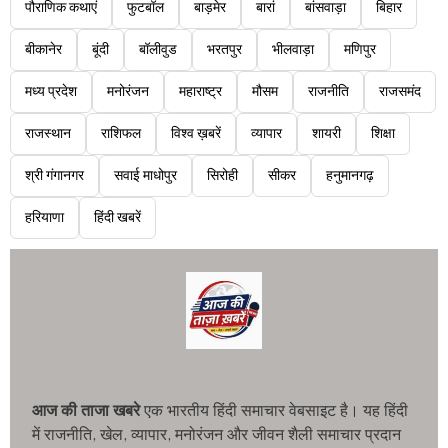
पौराणिक कथाएं
फुटबॉल
बाड़मेर
बारां
बांसवाड़ा
बिहार
बीकानेर
बूंदी
बॉलीवुड
भरतपुर
भीलवाड़ा
मणिपुर
मध्य प्रदेश
मनोरंजन
महाराष्ट्र
मौसम
राजनीति
राजसमंद
राजस्थान
राशिफल
विश्व ख़बरें
व्यापार
शायरी
शिक्षा
श्री गंगानगर
सवाई माधोपुर
सिरोही
सीकर
हनुमानगढ़
हरियाणा
हिंदी खबरें
आज की ताजा खबरे
एक भारतीय हिंदी समाचार वेबसाइट है। यह हिंदी
में राजनीति, खेल, व्यापार, मनोरंजन और जीवन शैली समाचार प्रदान