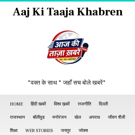
Aaj Ki Taaja Khabren
"वक्त के साथ " जहाँ सच बोले खबरें"
HOME
हिंदी खबरें
विश्व ख़बरें
राजनीति
दिल्ली
राजस्थान
बॉलीवुड
मनोरंजन
खेल
अपराध
जीवन शैली
शिक्षा
WEB STORIES
जयपुर
जोक्स