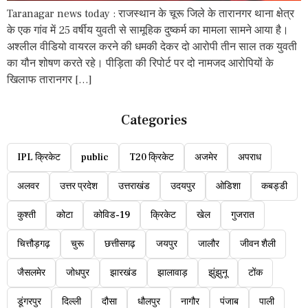
Taranagar news today : राजस्थान के चूरू जिले के तारानगर थाना क्षेत्र
के एक गांव में 25 वर्षीय युवती से सामूहिक दुष्कर्म का मामला सामने आया है।
अश्लील वीडियो वायरल करने की धमकी देकर दो आरोपी तीन साल तक युवती
का यौन शोषण करते रहे। पीड़िता की रिपोर्ट पर दो नामजद आरोपियों के
खिलाफ तारानगर […]
Categories
IPL क्रिकेट
public
T20 क्रिकेट
अजमेर
अपराध
अलवर
उत्तर प्रदेश
उत्तराखंड
उदयपुर
ओडिशा
कबड्डी
कुश्ती
कोटा
कोविड-19
क्रिकेट
खेल
गुजरात
चित्तौड़गढ़
चुरू
छत्तीसगढ़
जयपुर
जालौर
जीवन शैली
जैसलमेर
जोधपुर
झारखंड
झालावाड़
झुंझुनू
टोंक
डूंगरपुर
दिल्ली
दौसा
धौलपुर
नागौर
पंजाब
पाली