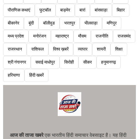
पौराणिक कथाएं
फुटबॉल
बाड़मेर
बारां
बांसवाड़ा
बिहार
बीकानेर
बूंदी
बॉलीवुड
भरतपुर
भीलवाड़ा
मणिपुर
मध्य प्रदेश
मनोरंजन
महाराष्ट्र
मौसम
राजनीति
राजसमंद
राजस्थान
राशिफल
विश्व ख़बरें
व्यापार
शायरी
शिक्षा
श्री गंगानगर
सवाई माधोपुर
सिरोही
सीकर
हनुमानगढ़
हरियाणा
हिंदी खबरें
आज की ताजा खबरे
एक भारतीय हिंदी समाचार वेबसाइट है। यह हिंदी