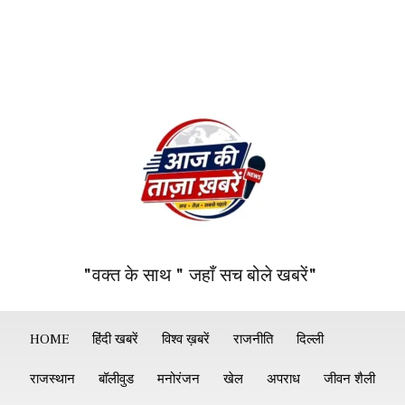
"वक्त के साथ " जहाँ सच बोले खबरें"
HOME
हिंदी खबरें
विश्व ख़बरें
राजनीति
दिल्ली
राजस्थान
बॉलीवुड
मनोरंजन
खेल
अपराध
जीवन शैली