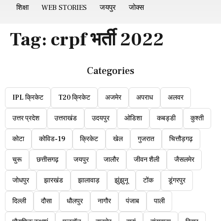
शिक्षा
WEB STORIES
जयपुर
जोक्स
Tag:
crpf भर्ती 2022
Categories
IPL क्रिकेट
T20 क्रिकेट
अजमेर
अपराध
अलवर
उत्तर प्रदेश
उत्तराखंड
उदयपुर
ओडिशा
कबड्डी
कुश्ती
कोटा
कोविड-19
क्रिकेट
खेल
गुजरात
चित्तौड़गढ़
चुरू
छत्तीसगढ़
जयपुर
जालौर
जीवन शैली
जैसलमेर
जोधपुर
झारखंड
झालावाड़
झुंझुनू
टोंक
डूंगरपुर
दिल्ली
दौसा
धौलपुर
नागौर
पंजाब
पाली