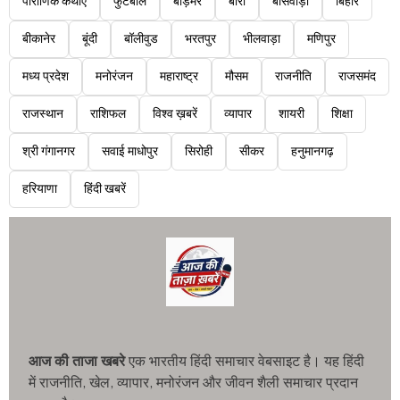
पौराणिक कथाएं
फुटबॉल
बाड़मेर
बारां
बांसवाड़ा
बिहार
बीकानेर
बूंदी
बॉलीवुड
भरतपुर
भीलवाड़ा
मणिपुर
मध्य प्रदेश
मनोरंजन
महाराष्ट्र
मौसम
राजनीति
राजसमंद
राजस्थान
राशिफल
विश्व ख़बरें
व्यापार
शायरी
शिक्षा
श्री गंगानगर
सवाई माधोपुर
सिरोही
सीकर
हनुमानगढ़
हरियाणा
हिंदी खबरें
आज की ताजा खबरे
एक भारतीय हिंदी समाचार वेबसाइट है। यह हिंदी
में राजनीति, खेल, व्यापार, मनोरंजन और जीवन शैली समाचार प्रदान