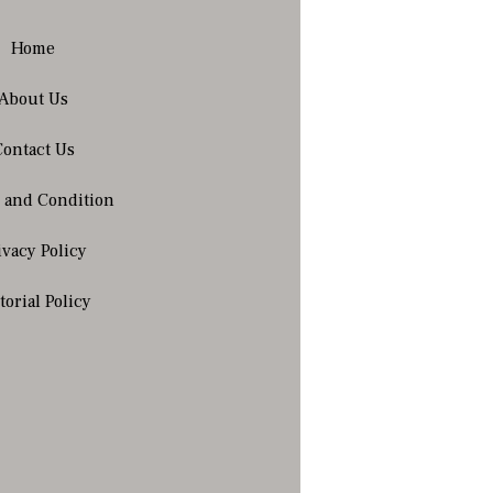
Home
About Us
Contact Us
 and Condition
ivacy Policy
torial Policy