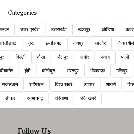
Categories
अलवर
उत्तर प्रदेश
उत्तराखंड
उदयपुर
ओडिशा
कबड
चित्तौड़गढ़
चुरू
छत्तीसगढ़
जयपुर
जालौर
जीवन शैल
पुर
दिल्ली
दौसा
धौलपुर
नागौर
पंजाब
पाली
बीकानेर
बूंदी
बॉलीवुड
भरतपुर
भीलवाड़ा
मणिपुर
राजस्थान
राशिफल
विश्व ख़बरें
व्यापार
शायरी
शिक्
सीकर
हनुमानगढ़
हरियाणा
हिंदी खबरें
Follow Us