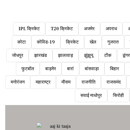
IPL क्रिकेट
T20 क्रिकेट
अजमेर
अपराध
कोटा
कोविड-19
क्रिकेट
खेल
गुजरात
जोधपुर
झारखंड
झालावाड़
झुंझुनू
टोंक
डूंगर
फुटबॉल
बाड़मेर
बारां
बांसवाड़ा
बिहार
मनोरंजन
महाराष्ट्र
मौसम
राजनीति
राजसमंद
सवाई माधोपुर
सिरोही