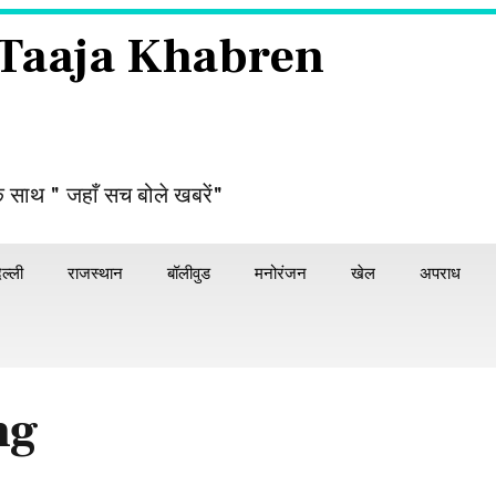
 Taaja Khabren
े साथ " जहाँ सच बोले खबरें"
िल्ली
राजस्थान
बॉलीवुड
मनोरंजन
खेल
अपराध
ng