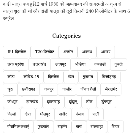
दांडी यात्रा कब हुई12 मार्च 1930 को अहमदाबद की साबरमती आश्रम से
यात्रा शुरू की थी और दांडी यात्रा की दूरी कितनी 240 किलोमीटर के साथ 6
अप्रैल
Categories
IPL क्रिकेट
T20 क्रिकेट
अजमेर
अपराध
अलवर
उत्तर प्रदेश
उत्तराखंड
उदयपुर
ओडिशा
कबड्डी
कुश्ती
कोटा
कोविड-19
क्रिकेट
खेल
गुजरात
चित्तौड़गढ़
चुरू
छत्तीसगढ़
जयपुर
जालौर
जीवन शैली
जैसलमेर
जोधपुर
झारखंड
झालावाड़
झुंझुनू
टोंक
डूंगरपुर
दिल्ली
दौसा
धौलपुर
नागौर
पंजाब
पाली
पौराणिक कथाएं
फुटबॉल
बाड़मेर
बारां
बांसवाड़ा
बिहार