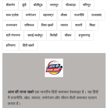
बीकानेर
बूंदी
बॉलीवुड
भरतपुर
भीलवाड़ा
मणिपुर
मध्य प्रदेश
मनोरंजन
महाराष्ट्र
मौसम
राजनीति
राजसमंद
राजस्थान
राशिफल
विश्व ख़बरें
व्यापार
शायरी
शिक्षा
श्री गंगानगर
सवाई माधोपुर
सिरोही
सीकर
हनुमानगढ़
हरियाणा
हिंदी खबरें
आज की ताजा खबरे
एक भारतीय हिंदी समाचार वेबसाइट है। यह हिंदी
में राजनीति, खेल, व्यापार, मनोरंजन और जीवन शैली समाचार प्रदान
करता है।