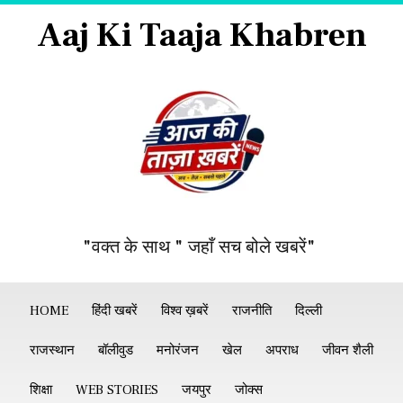
Aaj Ki Taaja Khabren
"वक्त के साथ " जहाँ सच बोले खबरें"
HOME
हिंदी खबरें
विश्व ख़बरें
राजनीति
दिल्ली
राजस्थान
बॉलीवुड
मनोरंजन
खेल
अपराध
जीवन शैली
शिक्षा
WEB STORIES
जयपुर
जोक्स