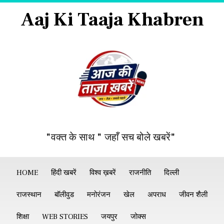
Aaj Ki Taaja Khabren
"वक्त के साथ " जहाँ सच बोले खबरें"
HOME
हिंदी खबरें
विश्व ख़बरें
राजनीति
दिल्ली
राजस्थान
बॉलीवुड
मनोरंजन
खेल
अपराध
जीवन शैली
शिक्षा
WEB STORIES
जयपुर
जोक्स