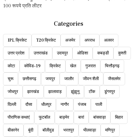
100 रूपये प्रति लीटर
Categories
IPL क्रिकेट
T20 क्रिकेट
अजमेर
अपराध
अलवर
उत्तर प्रदेश
उत्तराखंड
उदयपुर
ओडिशा
कबड्डी
कुश्ती
कोटा
कोविड-19
क्रिकेट
खेल
गुजरात
चित्तौड़गढ़
चुरू
छत्तीसगढ़
जयपुर
जालौर
जीवन शैली
जैसलमेर
जोधपुर
झारखंड
झालावाड़
झुंझुनू
टोंक
डूंगरपुर
दिल्ली
दौसा
धौलपुर
नागौर
पंजाब
पाली
पौराणिक कथाएं
फुटबॉल
बाड़मेर
बारां
बांसवाड़ा
बिहार
बीकानेर
बूंदी
बॉलीवुड
भरतपुर
भीलवाड़ा
मणिपुर