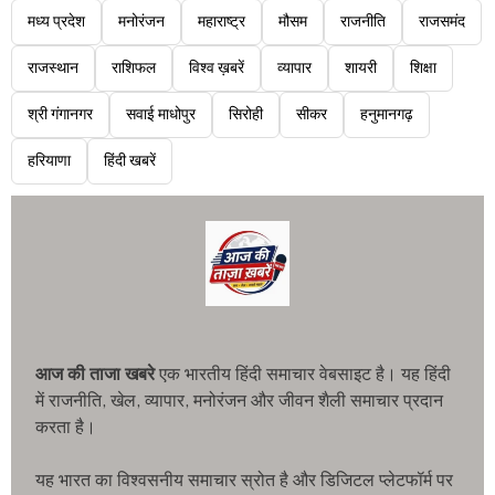
मध्य प्रदेश
मनोरंजन
महाराष्ट्र
मौसम
राजनीति
राजसमंद
राजस्थान
राशिफल
विश्व ख़बरें
व्यापार
शायरी
शिक्षा
श्री गंगानगर
सवाई माधोपुर
सिरोही
सीकर
हनुमानगढ़
हरियाणा
हिंदी खबरें
आज की ताजा खबरे
एक भारतीय हिंदी समाचार वेबसाइट है। यह हिंदी
में राजनीति, खेल, व्यापार, मनोरंजन और जीवन शैली समाचार प्रदान
करता है।
यह भारत का विश्वसनीय समाचार स्रोत है और डिजिटल प्लेटफॉर्म पर