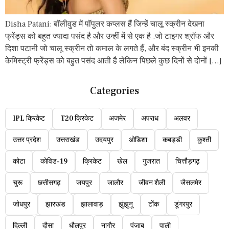
Disha Patani: बॉलीवुड में पॉपुलर कप्लस हैं जिन्हें चालू स्क्रीन देखना
फ्रेंड्स को बहुत ज्यादा पसंद है और उन्हीं में से एक है .जो टाइगर श्रॉफ और
दिशा पटानी जो चालू स्क्रीन तो कमाल के लगते हैं, और बंद स्क्रीन भी इनकी
केमिस्ट्री फ्रेंड्स को बहुत पसंद आती है लेकिन पिछले कुछ दिनों से दोनों […]
Categories
IPL क्रिकेट
T20 क्रिकेट
अजमेर
अपराध
अलवर
उत्तर प्रदेश
उत्तराखंड
उदयपुर
ओडिशा
कबड्डी
कुश्ती
कोटा
कोविड-19
क्रिकेट
खेल
गुजरात
चित्तौड़गढ़
चुरू
छत्तीसगढ़
जयपुर
जालौर
जीवन शैली
जैसलमेर
जोधपुर
झारखंड
झालावाड़
झुंझुनू
टोंक
डूंगरपुर
दिल्ली
दौसा
धौलपुर
नागौर
पंजाब
पाली