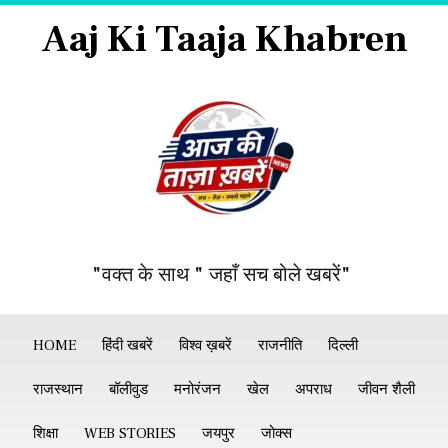
Aaj Ki Taaja Khabren
"वक्त के साथ " जहाँ सच बोले खबरें"
HOME
हिंदी खबरें
विश्व ख़बरें
राजनीति
दिल्ली
राजस्थान
बॉलीवुड
मनोरंजन
खेल
अपराध
जीवन शैली
शिक्षा
WEB STORIES
जयपुर
जोक्स