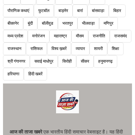
पौराणिक कथाएं
फुटबॉल
बाड़मेर
बारां
बांसवाड़ा
बिहार
बीकानेर
बूंदी
बॉलीवुड
भरतपुर
भीलवाड़ा
मणिपुर
मध्य प्रदेश
मनोरंजन
महाराष्ट्र
मौसम
राजनीति
राजसमंद
राजस्थान
राशिफल
विश्व ख़बरें
व्यापार
शायरी
शिक्षा
श्री गंगानगर
सवाई माधोपुर
सिरोही
सीकर
हनुमानगढ़
हरियाणा
हिंदी खबरें
आज की ताजा खबरे
एक भारतीय हिंदी समाचार वेबसाइट है। यह हिंदी