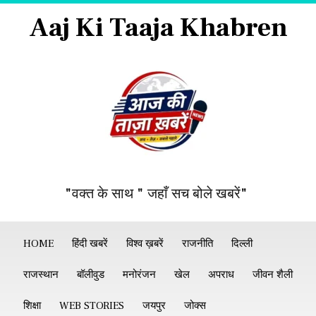
Aaj Ki Taaja Khabren
"वक्त के साथ " जहाँ सच बोले खबरें"
HOME
हिंदी खबरें
विश्व ख़बरें
राजनीति
दिल्ली
राजस्थान
बॉलीवुड
मनोरंजन
खेल
अपराध
जीवन शैली
शिक्षा
WEB STORIES
जयपुर
जोक्स