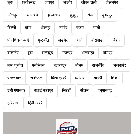
चुरू
छत्तीसगढ़
जयपुर
जालौर
जीवन शैली
जैसलमेर
जोधपुर
झारखंड
झालावाड़
झुंझुनू
टोंक
डूंगरपुर
दिल्ली
दौसा
धौलपुर
नागौर
पंजाब
पाली
पौराणिक कथाएं
फुटबॉल
बाड़मेर
बारां
बांसवाड़ा
बिहार
बीकानेर
बूंदी
बॉलीवुड
भरतपुर
भीलवाड़ा
मणिपुर
मध्य प्रदेश
मनोरंजन
महाराष्ट्र
मौसम
राजनीति
राजसमंद
राजस्थान
राशिफल
विश्व ख़बरें
व्यापार
शायरी
शिक्षा
श्री गंगानगर
सवाई माधोपुर
सिरोही
सीकर
हनुमानगढ़
हरियाणा
हिंदी खबरें