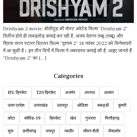
Drishyam 2 movie: बॉलीवुड की मोस्ट अवेटेड फिल्म “Drishyam 2”
रिलीज होते ही ताबड़तोड़ कमाई कर रही है, अजय देवगन तब्बू (तब्बू) और
श्रिया सरन स्टारर थ्रिलर फिल्म “दृश्यम 2” 18 नवंबर 2022 को सिनेमाघरों
में आ चुकी है। इन तीन दिनों में फिल्म ने जबरदस्त कमाई की है. आइए जानते हैं
“Drishyam 2” का […]
Categories
IPL क्रिकेट
T20 क्रिकेट
अजमेर
अपराध
अलवर
उत्तर प्रदेश
उत्तराखंड
उदयपुर
ओडिशा
कबड्डी
कुश्ती
कोटा
कोविड-19
क्रिकेट
खेल
गुजरात
चित्तौड़गढ़
चुरू
छत्तीसगढ़
जयपुर
जालौर
जीवन शैली
जैसलमेर