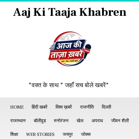
Aaj Ki Taaja Khabren
"वक्त के साथ " जहाँ सच बोले खबरें"
HOME
हिंदी खबरें
विश्व ख़बरें
राजनीति
दिल्ली
राजस्थान
बॉलीवुड
मनोरंजन
खेल
अपराध
जीवन शैली
शिक्षा
WEB STORIES
जयपुर
जोक्स