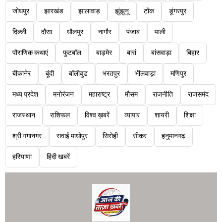
जोधपुर
झारखंड
झालावाड़
झुंझुनू
टोंक
डूंगरपुर
दिल्ली
दौसा
धौलपुर
नागौर
पंजाब
पाली
पौराणिक कथाएं
फुटबॉल
बाड़मेर
बारां
बांसवाड़ा
बिहार
बीकानेर
बूंदी
बॉलीवुड
भरतपुर
भीलवाड़ा
मणिपुर
मध्य प्रदेश
मनोरंजन
महाराष्ट्र
मौसम
राजनीति
राजसमंद
राजस्थान
राशिफल
विश्व ख़बरें
व्यापार
शायरी
शिक्षा
श्री गंगानगर
सवाई माधोपुर
सिरोही
सीकर
हनुमानगढ़
हरियाणा
हिंदी खबरें