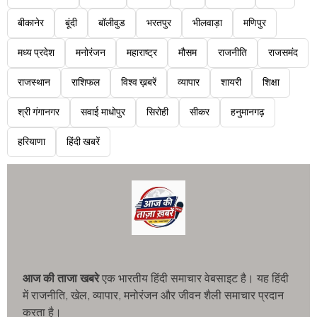
बीकानेर
बूंदी
बॉलीवुड
भरतपुर
भीलवाड़ा
मणिपुर
मध्य प्रदेश
मनोरंजन
महाराष्ट्र
मौसम
राजनीति
राजसमंद
राजस्थान
राशिफल
विश्व ख़बरें
व्यापार
शायरी
शिक्षा
श्री गंगानगर
सवाई माधोपुर
सिरोही
सीकर
हनुमानगढ़
हरियाणा
हिंदी खबरें
आज की ताजा खबरे
एक भारतीय हिंदी समाचार वेबसाइट है। यह हिंदी
में राजनीति, खेल, व्यापार, मनोरंजन और जीवन शैली समाचार प्रदान
करता है।