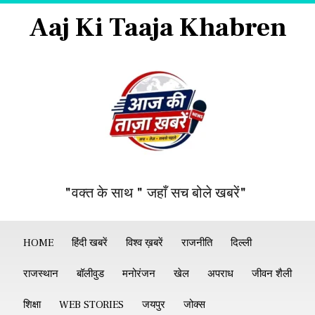
Aaj Ki Taaja Khabren
"वक्त के साथ " जहाँ सच बोले खबरें"
HOME
हिंदी खबरें
विश्व ख़बरें
राजनीति
दिल्ली
राजस्थान
बॉलीवुड
मनोरंजन
खेल
अपराध
जीवन शैली
शिक्षा
WEB STORIES
जयपुर
जोक्स