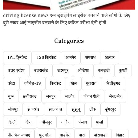
driving license news अब ड्राइविंग लाइसेंस बनवाने वाले लोगों के लिए
बुरी खबर आई लाइसेंस बनवाने के लिए कठिन परीक्षा देनी होगी
Categories
IPL क्रिकेट
T20 क्रिकेट
अजमेर
अपराध
अलवर
उत्तर प्रदेश
उत्तराखंड
उदयपुर
ओडिशा
कबड्डी
कुश्ती
कोटा
कोविड-19
क्रिकेट
खेल
गुजरात
चित्तौड़गढ़
चुरू
छत्तीसगढ़
जयपुर
जालौर
जीवन शैली
जैसलमेर
जोधपुर
झारखंड
झालावाड़
झुंझुनू
टोंक
डूंगरपुर
दिल्ली
दौसा
धौलपुर
नागौर
पंजाब
पाली
पौराणिक कथाएं
फुटबॉल
बाड़मेर
बारां
बांसवाड़ा
बिहार