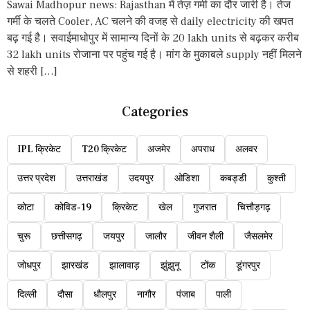
Sawai Madhopur news: Rajasthan में तेज़ गर्मी का दौर जारी है। तेज
गर्मी के चलते Cooler, AC चलने की वजह से daily electricity की खपत
बढ़ गई है। सवाईमाधोपुर में सामान्य दिनों के 20 lakh units से बढ़कर करीब
32 lakh units रोजाना पर पहुंच गई है। मांग के मुकाबले supply नहीं मिलने
से शहरी […]
Categories
IPL क्रिकेट
T20 क्रिकेट
अजमेर
अपराध
अलवर
उत्तर प्रदेश
उत्तराखंड
उदयपुर
ओडिशा
कबड्डी
कुश्ती
कोटा
कोविड-19
क्रिकेट
खेल
गुजरात
चित्तौड़गढ़
चुरू
छत्तीसगढ़
जयपुर
जालौर
जीवन शैली
जैसलमेर
जोधपुर
झारखंड
झालावाड़
झुंझुनू
टोंक
डूंगरपुर
दिल्ली
दौसा
धौलपुर
नागौर
पंजाब
पाली