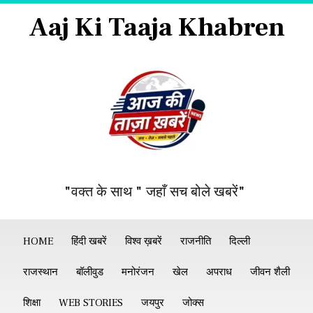
Aaj Ki Taaja Khabren
"वक्त के साथ " जहाँ सच बोले खबरें"
HOME
हिंदी खबरें
विश्व ख़बरें
राजनीति
दिल्ली
राजस्थान
बॉलीवुड
मनोरंजन
खेल
अपराध
जीवन शैली
शिक्षा
WEB STORIES
जयपुर
जोक्स