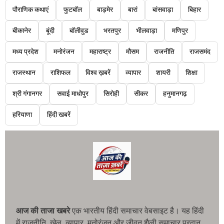
पौराणिक कथाएं
फुटबॉल
बाड़मेर
बारां
बांसवाड़ा
बिहार
बीकानेर
बूंदी
बॉलीवुड
भरतपुर
भीलवाड़ा
मणिपुर
मध्य प्रदेश
मनोरंजन
महाराष्ट्र
मौसम
राजनीति
राजसमंद
राजस्थान
राशिफल
विश्व ख़बरें
व्यापार
शायरी
शिक्षा
श्री गंगानगर
सवाई माधोपुर
सिरोही
सीकर
हनुमानगढ़
हरियाणा
हिंदी खबरें
आज की ताजा खबरे
एक भारतीय हिंदी समाचार वेबसाइट है। यह हिंदी
में राजनीति, खेल, व्यापार, मनोरंजन और जीवन शैली समाचार प्रदान