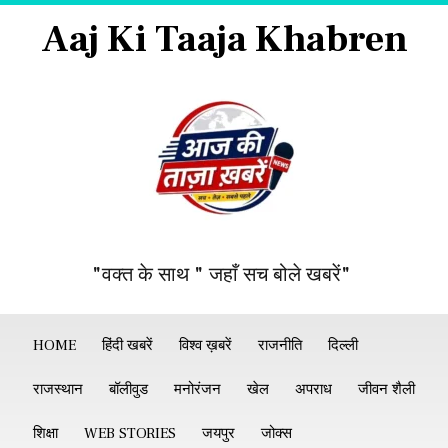
Aaj Ki Taaja Khabren
"वक्त के साथ " जहाँ सच बोले खबरें"
HOME
हिंदी खबरें
विश्व ख़बरें
राजनीति
दिल्ली
राजस्थान
बॉलीवुड
मनोरंजन
खेल
अपराध
जीवन शैली
शिक्षा
WEB STORIES
जयपुर
जोक्स