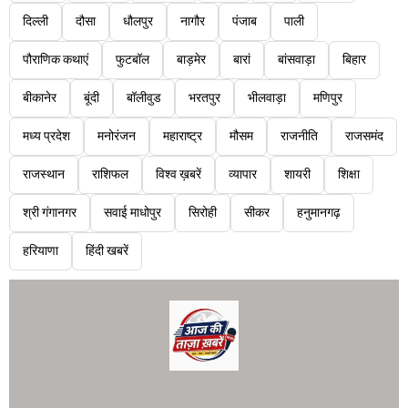
दिल्ली
दौसा
धौलपुर
नागौर
पंजाब
पाली
पौराणिक कथाएं
फुटबॉल
बाड़मेर
बारां
बांसवाड़ा
बिहार
बीकानेर
बूंदी
बॉलीवुड
भरतपुर
भीलवाड़ा
मणिपुर
मध्य प्रदेश
मनोरंजन
महाराष्ट्र
मौसम
राजनीति
राजसमंद
राजस्थान
राशिफल
विश्व ख़बरें
व्यापार
शायरी
शिक्षा
श्री गंगानगर
सवाई माधोपुर
सिरोही
सीकर
हनुमानगढ़
हरियाणा
हिंदी खबरें