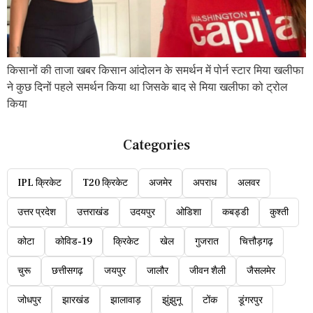
किसानों की ताजा खबर किसान आंदोलन के समर्थन में पोर्न स्टार मिया खलीफा
ने कुछ दिनों पहले समर्थन किया था जिसके बाद से मिया खलीफा को ट्रोल
किया
Categories
IPL क्रिकेट
T20 क्रिकेट
अजमेर
अपराध
अलवर
उत्तर प्रदेश
उत्तराखंड
उदयपुर
ओडिशा
कबड्डी
कुश्ती
कोटा
कोविड-19
क्रिकेट
खेल
गुजरात
चित्तौड़गढ़
चुरू
छत्तीसगढ़
जयपुर
जालौर
जीवन शैली
जैसलमेर
जोधपुर
झारखंड
झालावाड़
झुंझुनू
टोंक
डूंगरपुर