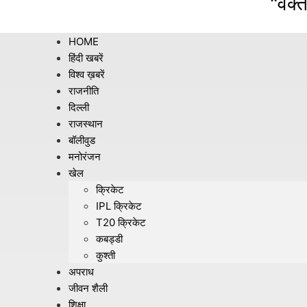
"वक्त
HOME
हिंदी खबरें
विश्व ख़बरें
राजनीति
दिल्ली
राजस्थान
बॉलीवुड
मनोरंजन
खेल
क्रिकेट
IPL क्रिकेट
T20 क्रिकेट
कबड्डी
कुश्ती
अपराध
जीवन शैली
शिक्षा