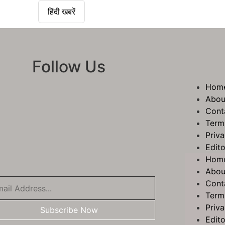
हिंदी खबरें
Follow Us
Hom
Abou
Cont
Term
Priva
Edito
Hom
Abou
Cont
Term
Priva
Subscribe Now
Edito