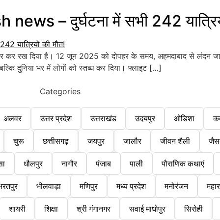
s – दुर्घटना में सभी 242 यात्रियो
र रख दिया है। 12 जून 2025 को दोपहर के समय, अहमदाबाद से लंदन जा र
बल्कि दुनिया भर में लोगों को स्तब्ध कर दिया। फ्लाइट […]
Categories
अलवर
उत्तर प्रदेश
उत्तराखंड
उदयपुर
ओडिशा
क
चुरू
छत्तीसगढ़
जयपुर
जालौर
जीवन शैली
जैस
सा
धौलपुर
नागौर
पंजाब
पाली
पौराणिक कथाएं
भरतपुर
भीलवाड़ा
मणिपुर
मध्य प्रदेश
मनोरंजन
महारा
शायरी
शिक्षा
श्री गंगानगर
सवाई माधोपुर
सिरोही