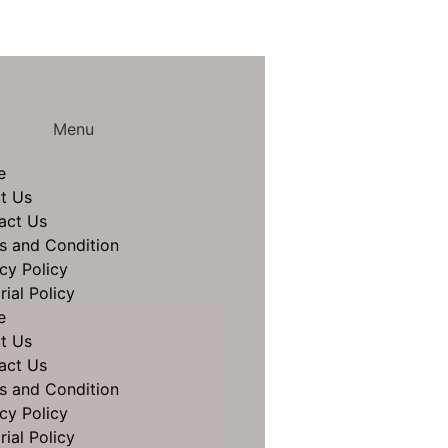
Menu
e
t Us
act Us
s and Condition
cy Policy
rial Policy
e
t Us
act Us
s and Condition
cy Policy
rial Policy