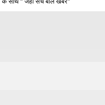
 के साथ " जहाँ सच बोले खबरें"