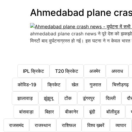
Ahmedabad plane crash new
ahmedabad plane crash news ने पूरे देश को झकझोर क
मिनटों बाद दुर्घटनाग्रस्त हो गई। इस घटना ने न केवल भारत 
IPL क्रिकेट
T20 क्रिकेट
अजमेर
अपराध
कोविड-19
क्रिकेट
खेल
गुजरात
चित्तौड़गढ़
झालावाड़
झुंझुनू
टोंक
डूंगरपुर
दिल्ली
दौ
बांसवाड़ा
बिहार
बीकानेर
बूंदी
बॉलीवुड
राजसमंद
राजस्थान
राशिफल
विश्व ख़बरें
व्यापार