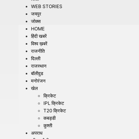
WEB STORIES
जयपुर
जोक्स
HOME
हिंदी खबरें
विश्व ख़बरें
राजनीति
दिल्ली
राजस्थान
बॉलीवुड
मनोरंजन
खेल
क्रिकेट
IPL क्रिकेट
T20 क्रिकेट
कबड्डी
कुश्ती
अपराध