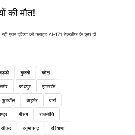
ं की मौत!
ही एयर इंडिया की फ्लाइट AI-171 टेकऑफ के कुछ ही
बड्डी
कुश्ती
कोटा
लमेर
जोधपुर
झारखंड
फुटबॉल
बाड़मेर
बारां
ष्ट्र
मौसम
राजनीति
सीकर
हनुमानगढ़
हरियाणा