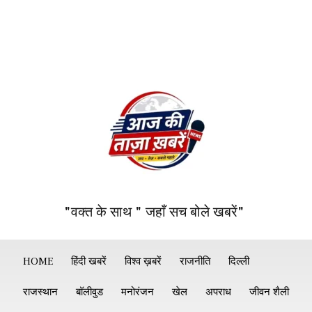
"वक्त के साथ " जहाँ सच बोले खबरें"
HOME
हिंदी खबरें
विश्व ख़बरें
राजनीति
दिल्ली
राजस्थान
बॉलीवुड
मनोरंजन
खेल
अपराध
जीवन शैली