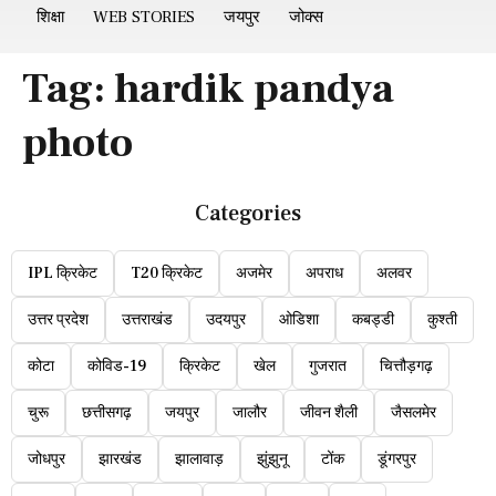
शिक्षा
WEB STORIES
जयपुर
जोक्स
Tag:
hardik pandya
photo
Categories
IPL क्रिकेट
T20 क्रिकेट
अजमेर
अपराध
अलवर
उत्तर प्रदेश
उत्तराखंड
उदयपुर
ओडिशा
कबड्डी
कुश्ती
कोटा
कोविड-19
क्रिकेट
खेल
गुजरात
चित्तौड़गढ़
चुरू
छत्तीसगढ़
जयपुर
जालौर
जीवन शैली
जैसलमेर
जोधपुर
झारखंड
झालावाड़
झुंझुनू
टोंक
डूंगरपुर