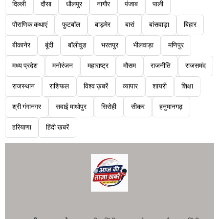
दिल्ली
दौसा
धौलपुर
नागौर
पंजाब
पाली
पौराणिक कथाएं
फुटबॉल
बाड़मेर
बारां
बांसवाड़ा
बिहार
बीकानेर
बूंदी
बॉलीवुड
भरतपुर
भीलवाड़ा
मणिपुर
मध्य प्रदेश
मनोरंजन
महाराष्ट्र
मौसम
राजनीति
राजसमंद
राजस्थान
राशिफल
विश्व ख़बरें
व्यापार
शायरी
शिक्षा
श्री गंगानगर
सवाई माधोपुर
सिरोही
सीकर
हनुमानगढ़
हरियाणा
हिंदी खबरें