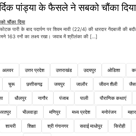
 पांड्या के फैसले ने सबको चौंका दिया
क पारी के बाद पदार्पण पर शिवम मावी (22/4) की धारदार गेंदबाजी की बदौल
ामने 163 रनों का लक्ष्य रखा। जवाब में श्रीलंका की […]
अलवर
उत्तर प्रदेश
उत्तराखंड
उदयपुर
ओडिशा
क
चुरू
छत्तीसगढ़
जयपुर
जालौर
जीवन शैली
जैस
सा
धौलपुर
नागौर
पंजाब
पाली
पौराणिक कथाएं
भरतपुर
भीलवाड़ा
मणिपुर
मध्य प्रदेश
मनोरंजन
महारा
शायरी
शिक्षा
श्री गंगानगर
सवाई माधोपुर
सिरोही