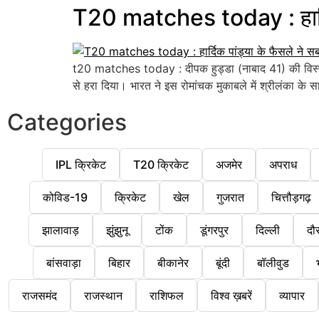
T20 matches today : हार्दिक
t20 matches today : दीपक हुड्डा (नाबाद 41) की विस्फोट
से हरा दिया। भारत ने इस रोमांचक मुकाबले में श्रीलंका के स
Categories
IPL क्रिकेट
T20 क्रिकेट
अजमेर
अपराध
कोविड-19
क्रिकेट
खेल
गुजरात
चित्तौड़गढ़
झालावाड़
झुंझुनू
टोंक
डूंगरपुर
दिल्ली
दौ
बांसवाड़ा
बिहार
बीकानेर
बूंदी
बॉलीवुड
राजसमंद
राजस्थान
राशिफल
विश्व ख़बरें
व्यापार