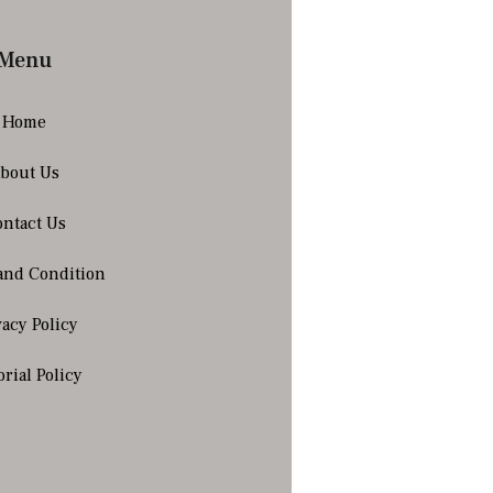
Menu
Home
bout Us
ntact Us
and Condition
vacy Policy
orial Policy