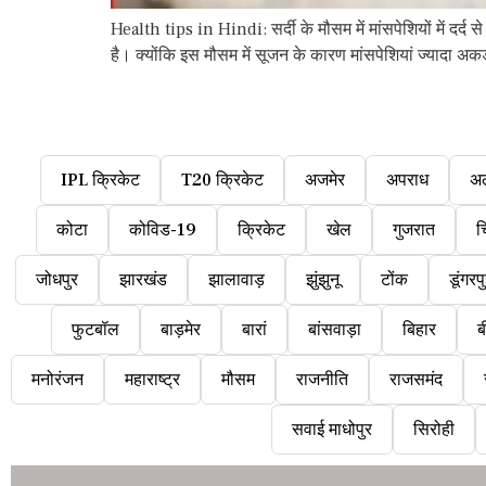
Health tips in Hindi: सर्दी के मौसम में मांसपेशियों में दर्द स
है। क्‍योंकि इस मौसम में सूजन के कारण मांसपेशियां ज्‍यादा अकड
IPL क्रिकेट
T20 क्रिकेट
अजमेर
अपराध
अ
कोटा
कोविड-19
क्रिकेट
खेल
गुजरात
च
जोधपुर
झारखंड
झालावाड़
झुंझुनू
टोंक
डूंगरप
फुटबॉल
बाड़मेर
बारां
बांसवाड़ा
बिहार
ब
मनोरंजन
महाराष्ट्र
मौसम
राजनीति
राजसमंद
सवाई माधोपुर
सिरोही