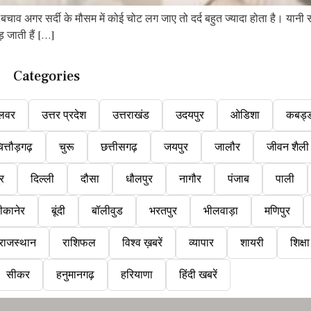
े बचाव अगर सर्दी के मौसम में कोई चोट लग जाए तो दर्द बहुत ज्यादा होता है। यानी सर्
़ जाती हैं […]
Categories
लवर
उत्तर प्रदेश
उत्तराखंड
उदयपुर
ओडिशा
कबड्
ित्तौड़गढ़
चुरू
छत्तीसगढ़
जयपुर
जालौर
जीवन शैली
ुर
दिल्ली
दौसा
धौलपुर
नागौर
पंजाब
पाली
ीकानेर
बूंदी
बॉलीवुड
भरतपुर
भीलवाड़ा
मणिपुर
राजस्थान
राशिफल
विश्व ख़बरें
व्यापार
शायरी
शिक्षा
सीकर
हनुमानगढ़
हरियाणा
हिंदी खबरें