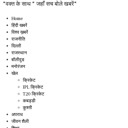
"वक्त के साथ " जहाँ सच बोले खबरें"
Home
हिंदी खबरें
विश्व ख़बरें
राजनीति
दिल्ली
राजस्थान
बॉलीवुड
मनोरंजन
खेल
क्रिकेट
IPL क्रिकेट
T20 क्रिकेट
कबड्डी
कुश्ती
अपराध
जीवन शैली