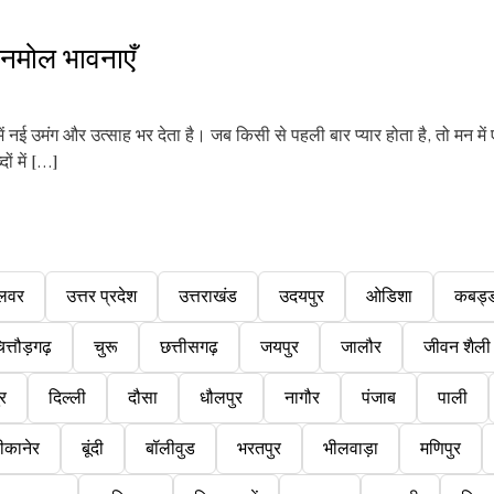
नमोल भावनाएँ
 नई उमंग और उत्साह भर देता है। जब किसी से पहली बार प्यार होता है, तो मन म
ों में […]
लवर
उत्तर प्रदेश
उत्तराखंड
उदयपुर
ओडिशा
कबड्
ित्तौड़गढ़
चुरू
छत्तीसगढ़
जयपुर
जालौर
जीवन शैली
ुर
दिल्ली
दौसा
धौलपुर
नागौर
पंजाब
पाली
ीकानेर
बूंदी
बॉलीवुड
भरतपुर
भीलवाड़ा
मणिपुर