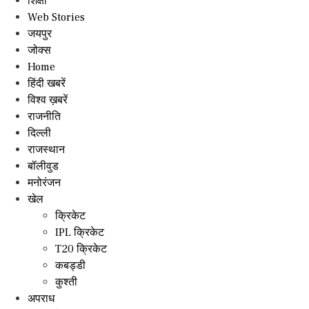
शिक्षा
Web Stories
जयपुर
जोक्स
Home
हिंदी खबरें
विश्व ख़बरें
राजनीति
दिल्ली
राजस्थान
बॉलीवुड
मनोरंजन
खेल
क्रिकेट
IPL क्रिकेट
T20 क्रिकेट
कबड्डी
कुश्ती
अपराध