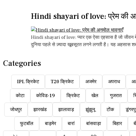
Hindi shayari of love: प्रेम की अ
Hindi shayari of love: प्यार एक ऐसा एहसास है जो जीवन में
दुनिया पहले से ज़्यादा खूबसूरत लगने लगती है। यह अहसास शब्द
Categories
IPL क्रिकेट
T20 क्रिकेट
अजमेर
अपराध
अ
कोटा
कोविड-19
क्रिकेट
खेल
गुजरात
च
जोधपुर
झारखंड
झालावाड़
झुंझुनू
टोंक
डूंगरप
फुटबॉल
बाड़मेर
बारां
बांसवाड़ा
बिहार
ब