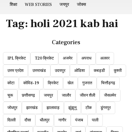
शिक्षा
WEB STORIES
जयपुर
जोक्स
Tag:
holi 2021 kab hai
Categories
IPL क्रिकेट
T20 क्रिकेट
अजमेर
अपराध
अलवर
उत्तर प्रदेश
उत्तराखंड
उदयपुर
ओडिशा
कबड्डी
कुश्ती
कोटा
कोविड-19
क्रिकेट
खेल
गुजरात
चित्तौड़गढ़
चुरू
छत्तीसगढ़
जयपुर
जालौर
जीवन शैली
जैसलमेर
जोधपुर
झारखंड
झालावाड़
झुंझुनू
टोंक
डूंगरपुर
दिल्ली
दौसा
धौलपुर
नागौर
पंजाब
पाली