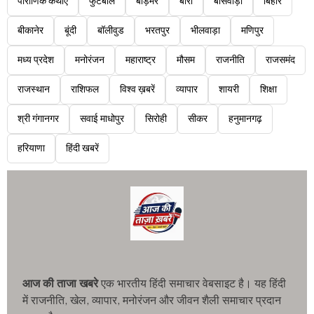
पौराणिक कथाएं
फुटबॉल
बाड़मेर
बारां
बांसवाड़ा
बिहार
बीकानेर
बूंदी
बॉलीवुड
भरतपुर
भीलवाड़ा
मणिपुर
मध्य प्रदेश
मनोरंजन
महाराष्ट्र
मौसम
राजनीति
राजसमंद
राजस्थान
राशिफल
विश्व ख़बरें
व्यापार
शायरी
शिक्षा
श्री गंगानगर
सवाई माधोपुर
सिरोही
सीकर
हनुमानगढ़
हरियाणा
हिंदी खबरें
आज की ताजा खबरे
एक भारतीय हिंदी समाचार वेबसाइट है। यह हिंदी
में राजनीति, खेल, व्यापार, मनोरंजन और जीवन शैली समाचार प्रदान