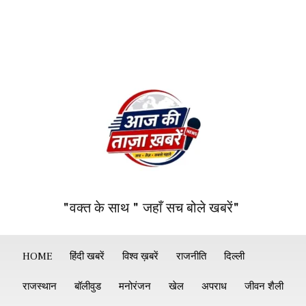
"वक्त के साथ " जहाँ सच बोले खबरें"
HOME
हिंदी खबरें
विश्व ख़बरें
राजनीति
दिल्ली
राजस्थान
बॉलीवुड
मनोरंजन
खेल
अपराध
जीवन शैली