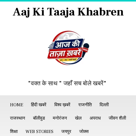
Aaj Ki Taaja Khabren
"वक्त के साथ " जहाँ सच बोले खबरें"
HOME
हिंदी खबरें
विश्व ख़बरें
राजनीति
दिल्ली
राजस्थान
बॉलीवुड
मनोरंजन
खेल
अपराध
जीवन शैली
शिक्षा
WEB STORIES
जयपुर
जोक्स