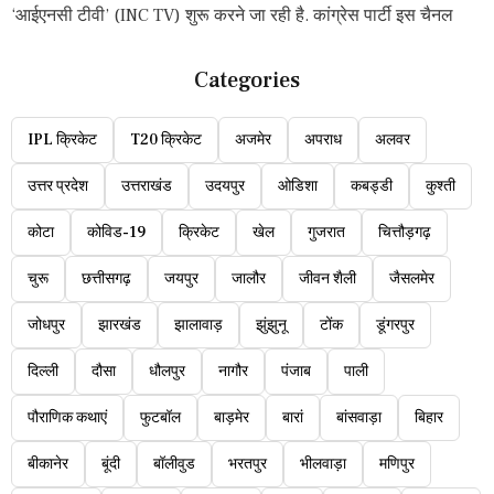
‘आईएनसी टीवी’ (INC TV) शुरू करने जा रही है. कांग्रेस पार्टी इस चैनल
Categories
IPL क्रिकेट
T20 क्रिकेट
अजमेर
अपराध
अलवर
उत्तर प्रदेश
उत्तराखंड
उदयपुर
ओडिशा
कबड्डी
कुश्ती
कोटा
कोविड-19
क्रिकेट
खेल
गुजरात
चित्तौड़गढ़
चुरू
छत्तीसगढ़
जयपुर
जालौर
जीवन शैली
जैसलमेर
जोधपुर
झारखंड
झालावाड़
झुंझुनू
टोंक
डूंगरपुर
दिल्ली
दौसा
धौलपुर
नागौर
पंजाब
पाली
पौराणिक कथाएं
फुटबॉल
बाड़मेर
बारां
बांसवाड़ा
बिहार
बीकानेर
बूंदी
बॉलीवुड
भरतपुर
भीलवाड़ा
मणिपुर