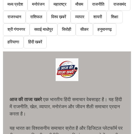
मध्य प्रदेश
मनोरंजन
महाराष्ट्र
मौसम
राजनीति
राजसमंद
राजस्थान
राशिफल
विश्व ख़बरें
व्यापार
शायरी
शिक्षा
श्री गंगानगर
सवाई माधोपुर
सिरोही
सीकर
हनुमानगढ़
हरियाणा
हिंदी खबरें
आज की ताजा खबरे
एक भारतीय हिंदी समाचार वेबसाइट है। यह हिंदी
में राजनीति, खेल, व्यापार, मनोरंजन और जीवन शैली समाचार प्रदान
करता है।
यह भारत का विश्वसनीय समाचार स्रोत है और डिजिटल प्लेटफॉर्म पर