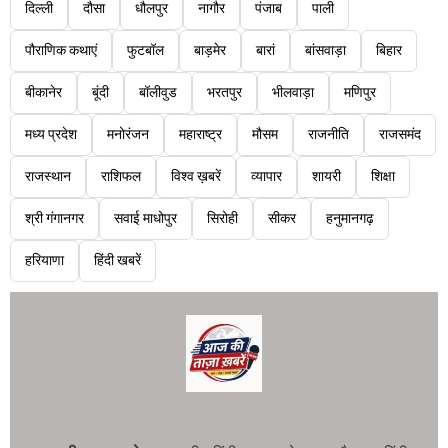
दिल्ली
दौसा
धौलपुर
नागौर
पंजाब
पाली
पौराणिक कथाएं
फुटबॉल
बाड़मेर
बारां
बांसवाड़ा
बिहार
बीकानेर
बूंदी
बॉलीवुड
भरतपुर
भीलवाड़ा
मणिपुर
मध्य प्रदेश
मनोरंजन
महाराष्ट्र
मौसम
राजनीति
राजसमंद
राजस्थान
राशिफल
विश्व ख़बरें
व्यापार
शायरी
शिक्षा
श्री गंगानगर
सवाई माधोपुर
सिरोही
सीकर
हनुमानगढ़
हरियाणा
हिंदी खबरें