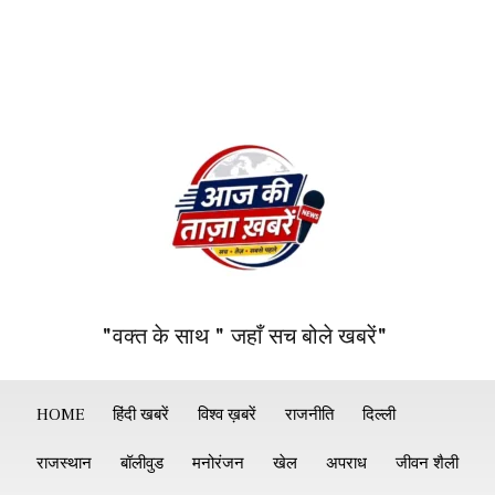
"वक्त के साथ " जहाँ सच बोले खबरें"
HOME
हिंदी खबरें
विश्व ख़बरें
राजनीति
दिल्ली
राजस्थान
बॉलीवुड
मनोरंजन
खेल
अपराध
जीवन शैली