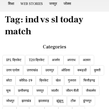
शिक्षा
WEB STORIES
जयपुर
जोक्स
Tag:
ind vs sl today
match
Categories
IPL क्रिकेट
T20 क्रिकेट
अजमेर
अपराध
अलवर
उत्तर प्रदेश
उत्तराखंड
उदयपुर
ओडिशा
कबड्डी
कुश्ती
कोटा
कोविड-19
क्रिकेट
खेल
गुजरात
चित्तौड़गढ़
चुरू
छत्तीसगढ़
जयपुर
जालौर
जीवन शैली
जैसलमेर
जोधपुर
झारखंड
झालावाड़
झुंझुनू
टोंक
डूंगरपुर