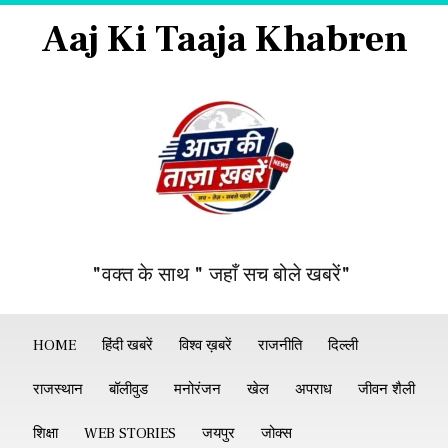
Aaj Ki Taaja Khabren
"वक्त के साथ " जहाँ सच बोले खबरें"
HOME
हिंदी खबरें
विश्व ख़बरें
राजनीति
दिल्ली
राजस्थान
बॉलीवुड
मनोरंजन
खेल
अपराध
जीवन शैली
शिक्षा
WEB STORIES
जयपुर
जोक्स