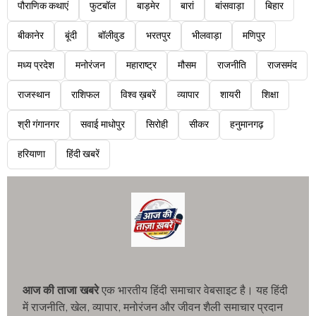
पौराणिक कथाएं
फुटबॉल
बाड़मेर
बारां
बांसवाड़ा
बिहार
बीकानेर
बूंदी
बॉलीवुड
भरतपुर
भीलवाड़ा
मणिपुर
मध्य प्रदेश
मनोरंजन
महाराष्ट्र
मौसम
राजनीति
राजसमंद
राजस्थान
राशिफल
विश्व ख़बरें
व्यापार
शायरी
शिक्षा
श्री गंगानगर
सवाई माधोपुर
सिरोही
सीकर
हनुमानगढ़
हरियाणा
हिंदी खबरें
आज की ताजा खबरे
एक भारतीय हिंदी समाचार वेबसाइट है। यह हिंदी
में राजनीति, खेल, व्यापार, मनोरंजन और जीवन शैली समाचार प्रदान