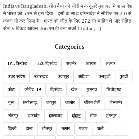
India vs Bangladesh: तीन मैचों की सीरीज के दूसरे मुकाबले में बांग्लादेश
ने भारत को 5 रन से हरा दिया। इसी के साथ बांग्लादेश ने सीरीज पर 2-0 से
कब्जा भी कर लिया है। भारत को जीत के लिए 272 रन चाहिए थे और रोहित
सेना 9 विकेट खोकर 266 रन ही बना सकी। India […]
Categories
IPL क्रिकेट
T20 क्रिकेट
अजमेर
अपराध
अलवर
उत्तर प्रदेश
उत्तराखंड
उदयपुर
ओडिशा
कबड्डी
कुश्ती
कोटा
कोविड-19
क्रिकेट
खेल
गुजरात
चित्तौड़गढ़
चुरू
छत्तीसगढ़
जयपुर
जालौर
जीवन शैली
जैसलमेर
जोधपुर
झारखंड
झालावाड़
झुंझुनू
टोंक
डूंगरपुर
दिल्ली
दौसा
धौलपुर
नागौर
पंजाब
पाली