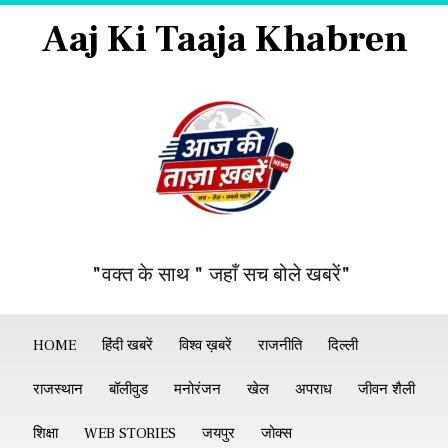
Aaj Ki Taaja Khabren
"वक्त के साथ " जहाँ सच बोले खबरें"
HOME
हिंदी खबरें
विश्व ख़बरें
राजनीति
दिल्ली
राजस्थान
बॉलीवुड
मनोरंजन
खेल
अपराध
जीवन शैली
शिक्षा
WEB STORIES
जयपुर
जोक्स