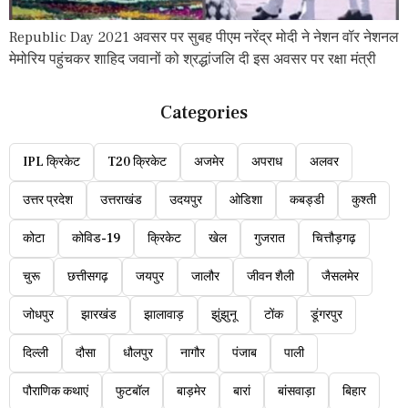
Republic Day 2021 अवसर पर सुबह पीएम नरेंद्र मोदी ने नेशन वॉर नेशनल
मेमोरिय पहुंचकर शाहिद जवानों को श्रद्धांजलि दी इस अवसर पर रक्षा मंत्री
Categories
IPL क्रिकेट
T20 क्रिकेट
अजमेर
अपराध
अलवर
उत्तर प्रदेश
उत्तराखंड
उदयपुर
ओडिशा
कबड्डी
कुश्ती
कोटा
कोविड-19
क्रिकेट
खेल
गुजरात
चित्तौड़गढ़
चुरू
छत्तीसगढ़
जयपुर
जालौर
जीवन शैली
जैसलमेर
जोधपुर
झारखंड
झालावाड़
झुंझुनू
टोंक
डूंगरपुर
दिल्ली
दौसा
धौलपुर
नागौर
पंजाब
पाली
पौराणिक कथाएं
फुटबॉल
बाड़मेर
बारां
बांसवाड़ा
बिहार