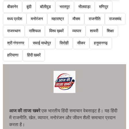
बीकानेर
बूंदी
बॉलीवुड
भरतपुर
भीलवाड़ा
मणिपुर
मध्य प्रदेश
मनोरंजन
महाराष्ट्र
मौसम
राजनीति
राजसमंद
राजस्थान
राशिफल
विश्व ख़बरें
व्यापार
शायरी
शिक्षा
श्री गंगानगर
सवाई माधोपुर
सिरोही
सीकर
हनुमानगढ़
हरियाणा
हिंदी खबरें
आज की ताजा खबरे
एक भारतीय हिंदी समाचार वेबसाइट है। यह हिंदी
में राजनीति, खेल, व्यापार, मनोरंजन और जीवन शैली समाचार प्रदान
करता है।