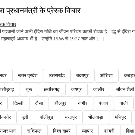
प्रधानमंत्री के प्रेरक विचार
ं पहचानी जाने वाली इंदिरा गांधी का जीवन परिचय काफी रोचक है। इंदु से इंदिर
 महत्वपूर्ण अध्याय भी है। उन्होंने 1966 से 1977 तक और […]
लवर
उत्तर प्रदेश
उत्तराखंड
उदयपुर
ओडिशा
कबड्
ित्तौड़गढ़
चुरू
छत्तीसगढ़
जयपुर
जालौर
जीवन शैली
ुर
दिल्ली
दौसा
धौलपुर
नागौर
पंजाब
पाली
ीकानेर
बूंदी
बॉलीवुड
भरतपुर
भीलवाड़ा
मणिपुर
राजस्थान
राशिफल
विश्व ख़बरें
व्यापार
शायरी
शिक्षा