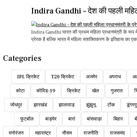
Indira Gandhi – देश की पहली महिला 
Indira Gandhi:भारत की प्रथम महिला प्रधानमंत्री के रूप मे
प्रेरक है बल्कि भारत में महिला सशक्तिकरण के इतिहास का एक
Categories
IPL क्रिकेट
T20 क्रिकेट
अजमेर
अपराध
अ
कोटा
कोविड-19
क्रिकेट
खेल
गुजरात
च
जोधपुर
झारखंड
झालावाड़
झुंझुनू
टोंक
डूंगरप
फुटबॉल
बाड़मेर
बारां
बांसवाड़ा
बिहार
ब
मनोरंजन
महाराष्ट्र
मौसम
राजनीति
राजसमंद