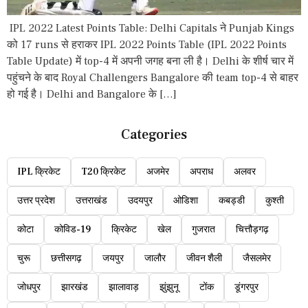
IPL 2022 Latest Points Table: Delhi Capitals ने Punjab Kings
को 17 runs से हराकर IPL 2022 Points Table (IPL 2022 Points
Table Update) में top-4 में अपनी जगह बना ली है। Delhi के शीर्ष चार में
पहुंचने के बाद Royal Challengers Bangalore की team top-4 से बाहर
हो गई है। Delhi and Bangalore के […]
Categories
IPL क्रिकेट
T20 क्रिकेट
अजमेर
अपराध
अलवर
उत्तर प्रदेश
उत्तराखंड
उदयपुर
ओडिशा
कबड्डी
कुश्ती
कोटा
कोविड-19
क्रिकेट
खेल
गुजरात
चित्तौड़गढ़
चुरू
छत्तीसगढ़
जयपुर
जालौर
जीवन शैली
जैसलमेर
जोधपुर
झारखंड
झालावाड़
झुंझुनू
टोंक
डूंगरपुर