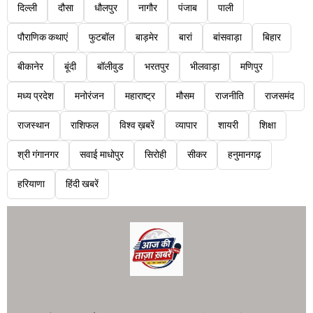
दिल्ली
दौसा
धौलपुर
नागौर
पंजाब
पाली
पौराणिक कथाएं
फुटबॉल
बाड़मेर
बारां
बांसवाड़ा
बिहार
बीकानेर
बूंदी
बॉलीवुड
भरतपुर
भीलवाड़ा
मणिपुर
मध्य प्रदेश
मनोरंजन
महाराष्ट्र
मौसम
राजनीति
राजसमंद
राजस्थान
राशिफल
विश्व ख़बरें
व्यापार
शायरी
शिक्षा
श्री गंगानगर
सवाई माधोपुर
सिरोही
सीकर
हनुमानगढ़
हरियाणा
हिंदी खबरें