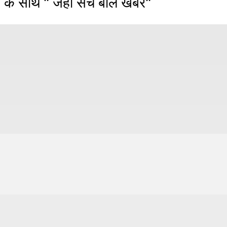
 के साथ " जहाँ सच बोले खबरें"