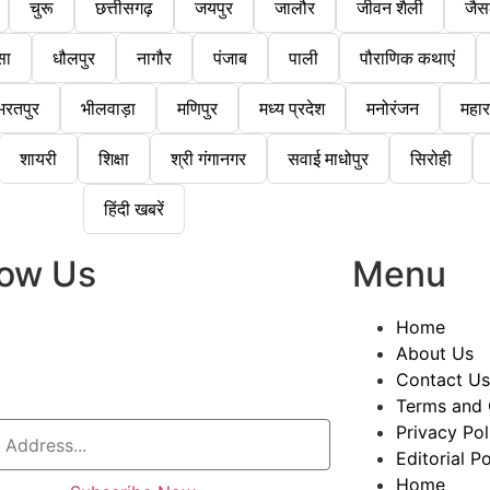
चुरू
छत्तीसगढ़
जयपुर
जालौर
जीवन शैली
जैस
सा
धौलपुर
नागौर
पंजाब
पाली
पौराणिक कथाएं
भरतपुर
भीलवाड़ा
मणिपुर
मध्य प्रदेश
मनोरंजन
महारा
शायरी
शिक्षा
श्री गंगानगर
सवाई माधोपुर
सिरोही
हिंदी खबरें
low Us
Menu
Home
About Us
Contact Us
Terms and 
Privacy Pol
Editorial Po
Home