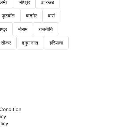
लमेर
जोधपुर
झारखंड
फुटबॉल
बाड़मेर
बारां
ष्ट्र
मौसम
राजनीति
सीकर
हनुमानगढ़
हरियाणा
Condition
icy
licy