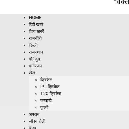
"वक्त
HOME
हिंदी खबरें
विश्व ख़बरें
राजनीति
दिल्ली
राजस्थान
बॉलीवुड
मनोरंजन
खेल
क्रिकेट
IPL क्रिकेट
T20 क्रिकेट
कबड्डी
कुश्ती
अपराध
जीवन शैली
शिक्षा