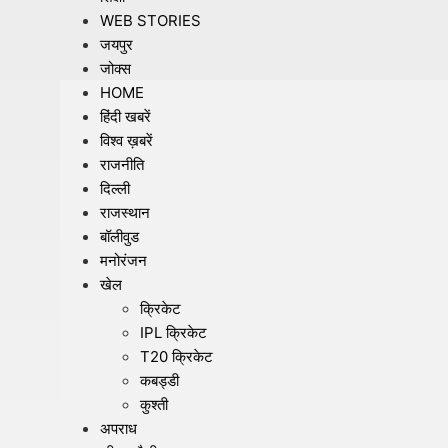
WEB STORIES
जयपुर
जोक्स
HOME
हिंदी खबरें
विश्व ख़बरें
राजनीति
दिल्ली
राजस्थान
बॉलीवुड
मनोरंजन
खेल
क्रिकेट
IPL क्रिकेट
T20 क्रिकेट
कबड्डी
कुश्ती
अपराध