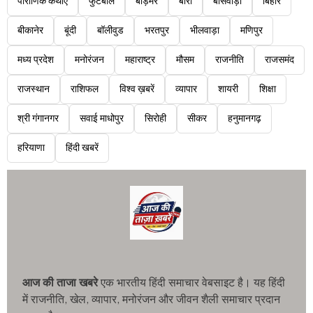
पौराणिक कथाएं
फुटबॉल
बाड़मेर
बारां
बांसवाड़ा
बिहार
बीकानेर
बूंदी
बॉलीवुड
भरतपुर
भीलवाड़ा
मणिपुर
मध्य प्रदेश
मनोरंजन
महाराष्ट्र
मौसम
राजनीति
राजसमंद
राजस्थान
राशिफल
विश्व ख़बरें
व्यापार
शायरी
शिक्षा
श्री गंगानगर
सवाई माधोपुर
सिरोही
सीकर
हनुमानगढ़
हरियाणा
हिंदी खबरें
आज की ताजा खबरे
एक भारतीय हिंदी समाचार वेबसाइट है। यह हिंदी
में राजनीति, खेल, व्यापार, मनोरंजन और जीवन शैली समाचार प्रदान