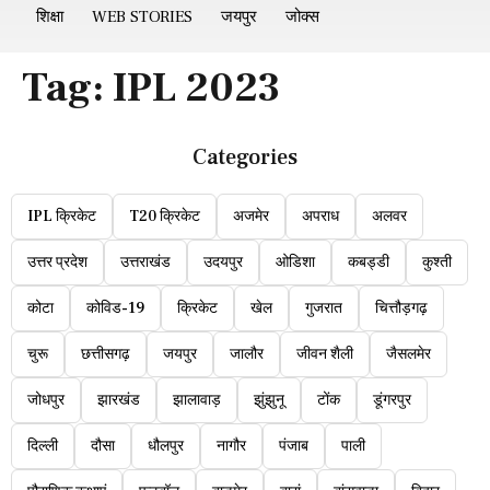
शिक्षा
WEB STORIES
जयपुर
जोक्स
Tag:
IPL 2023
Categories
IPL क्रिकेट
T20 क्रिकेट
अजमेर
अपराध
अलवर
उत्तर प्रदेश
उत्तराखंड
उदयपुर
ओडिशा
कबड्डी
कुश्ती
कोटा
कोविड-19
क्रिकेट
खेल
गुजरात
चित्तौड़गढ़
चुरू
छत्तीसगढ़
जयपुर
जालौर
जीवन शैली
जैसलमेर
जोधपुर
झारखंड
झालावाड़
झुंझुनू
टोंक
डूंगरपुर
दिल्ली
दौसा
धौलपुर
नागौर
पंजाब
पाली