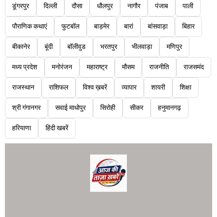
डूंगरपुर
दिल्ली
दौसा
धौलपुर
नागौर
पंजाब
पाली
पौराणिक कथाएं
फुटबॉल
बाड़मेर
बारां
बांसवाड़ा
बिहार
बीकानेर
बूंदी
बॉलीवुड
भरतपुर
भीलवाड़ा
मणिपुर
मध्य प्रदेश
मनोरंजन
महाराष्ट्र
मौसम
राजनीति
राजसमंद
राजस्थान
राशिफल
विश्व ख़बरें
व्यापार
शायरी
शिक्षा
श्री गंगानगर
सवाई माधोपुर
सिरोही
सीकर
हनुमानगढ़
हरियाणा
हिंदी खबरें