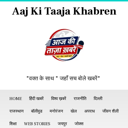
Aaj Ki Taaja Khabren
"वक्त के साथ " जहाँ सच बोले खबरें"
HOME
हिंदी खबरें
विश्व ख़बरें
राजनीति
दिल्ली
राजस्थान
बॉलीवुड
मनोरंजन
खेल
अपराध
जीवन शैली
शिक्षा
WEB STORIES
जयपुर
जोक्स