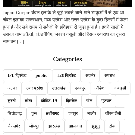
Jagan Gurjar चंबल इलाके से जुड़े सबसे जाने-माने डाकुओं में से एक था।
चंबल इलाका राजस्थान, मध्य प्रदेश और उत्तर प्रदेश के कुछ हिस्सों में फैला
हुआ है और लंबे समय से डकैतों के इतिहास से जुड़ा हुआ है। इतने सालों में,
उसका नाम डकैती, किडनैपिंग, जबरन वसूली और हिंसक अपराध का दूसरा
नाम बन […]
Categories
IPL क्रिकेट
public
T20 क्रिकेट
अजमेर
अपराध
अलवर
उत्तर प्रदेश
उत्तराखंड
उदयपुर
ओडिशा
कबड्डी
कुश्ती
कोटा
कोविड-19
क्रिकेट
खेल
गुजरात
चित्तौड़गढ़
चुरू
छत्तीसगढ़
जयपुर
जालौर
जीवन शैली
जैसलमेर
जोधपुर
झारखंड
झालावाड़
झुंझुनू
टोंक