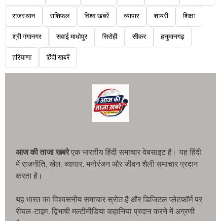
राजस्थान
राशिफल
विश्व ख़बरें
व्यापार
शायरी
शिक्षा
श्री गंगानगर
सवाई माधोपुर
सिरोही
सीकर
हनुमानगढ़
हरियाणा
हिंदी खबरें
आज की ताजा खबरे
एक भारतीय हिंदी समाचार वेबसाइट है। यह हिंदी
में राजनीति, खेल, व्यापार, मनोरंजन और जीवन शैली समाचार प्रदान
करता है।
यह भारत का विश्वसनीय समाचार स्रोत है और डिजिटल प्लेटफॉर्म पर
रीयल-टाइम, द्विभाषी मल्टीमीडिया कहानियां प्रदान करने में अग्रणी