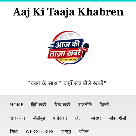
Aaj Ki Taaja Khabren
"वक्त के साथ " जहाँ सच बोले खबरें"
HOME
हिंदी खबरें
विश्व ख़बरें
राजनीति
दिल्ली
राजस्थान
बॉलीवुड
मनोरंजन
खेल
अपराध
जीवन शैली
शिक्षा
WEB STORIES
जयपुर
जोक्स