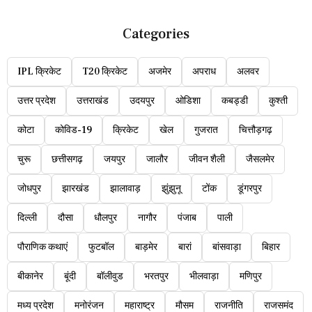
Categories
IPL क्रिकेट
T20 क्रिकेट
अजमेर
अपराध
अलवर
उत्तर प्रदेश
उत्तराखंड
उदयपुर
ओडिशा
कबड्डी
कुश्ती
कोटा
कोविड-19
क्रिकेट
खेल
गुजरात
चित्तौड़गढ़
चुरू
छत्तीसगढ़
जयपुर
जालौर
जीवन शैली
जैसलमेर
जोधपुर
झारखंड
झालावाड़
झुंझुनू
टोंक
डूंगरपुर
दिल्ली
दौसा
धौलपुर
नागौर
पंजाब
पाली
पौराणिक कथाएं
फुटबॉल
बाड़मेर
बारां
बांसवाड़ा
बिहार
बीकानेर
बूंदी
बॉलीवुड
भरतपुर
भीलवाड़ा
मणिपुर
मध्य प्रदेश
मनोरंजन
महाराष्ट्र
मौसम
राजनीति
राजसमंद