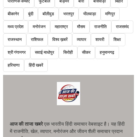
पौराणिक कथाएं
फुटबॉल
बाड़मेर
बारां
बांसवाड़ा
बिहार
बीकानेर
बूंदी
बॉलीवुड
भरतपुर
भीलवाड़ा
मणिपुर
मध्य प्रदेश
मनोरंजन
महाराष्ट्र
मौसम
राजनीति
राजसमंद
राजस्थान
राशिफल
विश्व ख़बरें
व्यापार
शायरी
शिक्षा
श्री गंगानगर
सवाई माधोपुर
सिरोही
सीकर
हनुमानगढ़
हरियाणा
हिंदी खबरें
आज की ताजा खबरे
एक भारतीय हिंदी समाचार वेबसाइट है। यह हिंदी
में राजनीति, खेल, व्यापार, मनोरंजन और जीवन शैली समाचार प्रदान