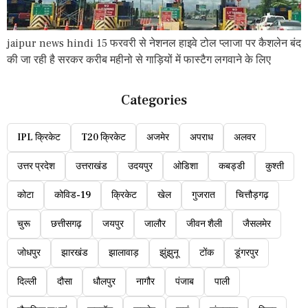
jaipur news hindi 15 फरवरी से नेशनल हाइवे टोल प्लाजा पर कैशलेन बंद
की जा रही है सरकर करीब महीनो से गाड़ियों में फास्टैग लगवाने के लिए
Categories
IPL क्रिकेट
T20 क्रिकेट
अजमेर
अपराध
अलवर
उत्तर प्रदेश
उत्तराखंड
उदयपुर
ओडिशा
कबड्डी
कुश्ती
कोटा
कोविड-19
क्रिकेट
खेल
गुजरात
चित्तौड़गढ़
चुरू
छत्तीसगढ़
जयपुर
जालौर
जीवन शैली
जैसलमेर
जोधपुर
झारखंड
झालावाड़
झुंझुनू
टोंक
डूंगरपुर
दिल्ली
दौसा
धौलपुर
नागौर
पंजाब
पाली