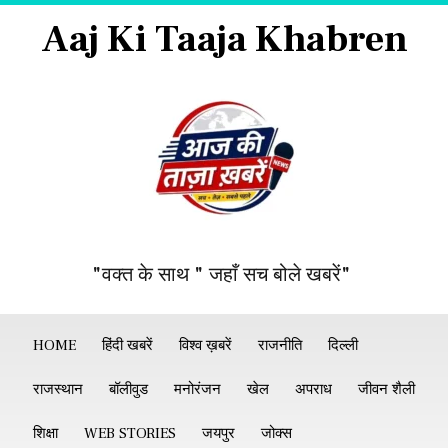
Aaj Ki Taaja Khabren
"वक्त के साथ " जहाँ सच बोले खबरें"
HOME
हिंदी खबरें
विश्व ख़बरें
राजनीति
दिल्ली
राजस्थान
बॉलीवुड
मनोरंजन
खेल
अपराध
जीवन शैली
शिक्षा
WEB STORIES
जयपुर
जोक्स